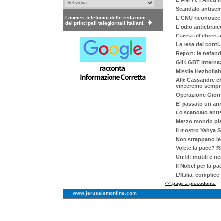
L'ANPI e l'Aned i
Scandalo antisemi
I numeri telefonici delle redazioni
L'ONU riconosce 
dei principali telegiornali italiani.
L'odio antiebraic
Caccia all'ebreo 
La resa dei conti.
Report: le nefand
Gli LGBT internaz
Missile Hezbollah
Alle Cassandre ch
vinceremo sempre
Operazione Giorni
E' passato un ann
Lo scandalo anti
Mezzo mondo pian
Il mostro Yahya S
Non strappano le f
Volete la pace? R
Unifil: inutili e n
Il Nobel per la p
L’Italia, complice
<< pagina precedente
www.jerusalemonline.com