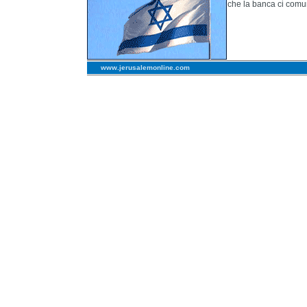
che la banca ci comun
www.jerusalemonline.com