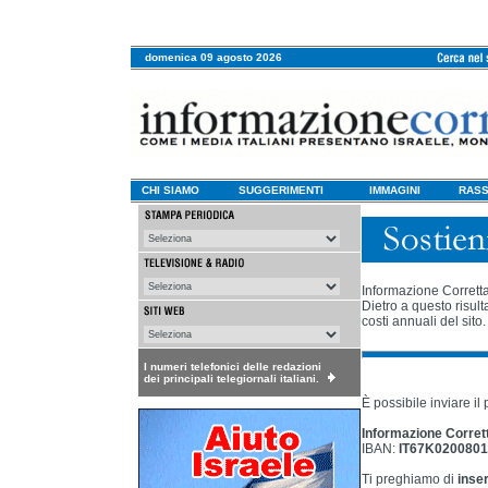
domenica 09 agosto 2026
CHI SIAMO
SUGGERIMENTI
IMMAGINI
RASS
Informazione Corretta
Dietro a questo risult
costi annuali del sito.
I numeri telefonici delle redazioni
dei principali telegiornali italiani.
È possibile inviare il
Informazione Corret
IBAN:
IT67K020080
Ti preghiamo di
inser