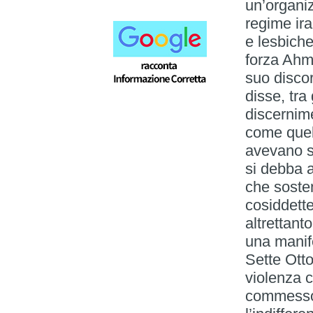
un’organiz
regime ira
e lesbiche
forza Ahma
suo disco
disse, tra 
discernim
come quell
avevano st
si debba a
che soste
cosiddette
altrettant
una manif
Sette Otto
violenza c
commesso 