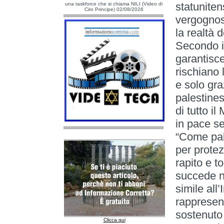
statuniten
una taskforce che si chiama NILI (Video di
Ciro Principe) 02/08/2026
vergognos
la realtà 
Secondo il
garantisce
rischiano 
e solo gra
palestines
di tutto i
in pace se
“Come pale
per protez
rapito e 
succede ne
simile all
rappresen
sostenuto
Clicca qui