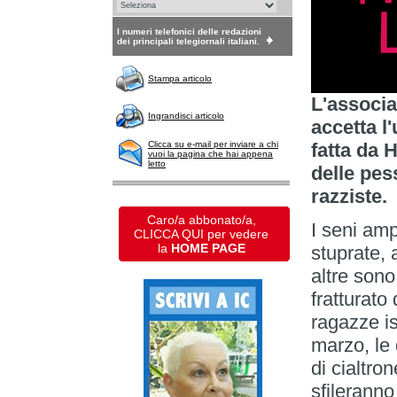
I numeri telefonici delle redazioni
dei principali telegiornali italiani.
Stampa articolo
L'associ
Ingrandisci articolo
accetta l
Clicca su e-mail per inviare a chi
fatta da 
vuoi la pagina che hai appena
letto
delle pes
razziste.
Caro/a abbonato/a,
I seni amp
CLICCA QUI per vedere
la
HOME PAGE
stuprate, 
altre sono
fratturato
ragazze i
marzo, le
di cialtro
sfileranno