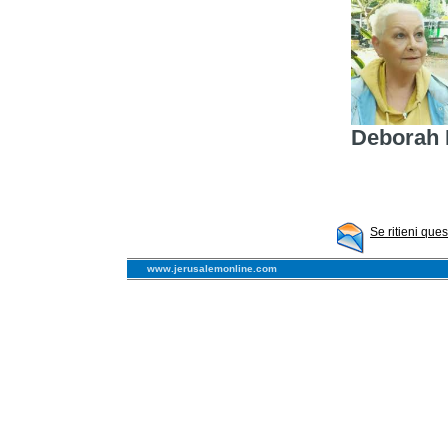
Deborah 
Se ritieni que
www.jerusalemonline.com