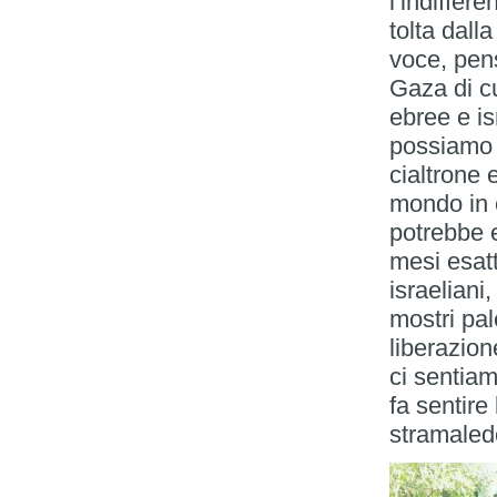
l’indiffer
tolta dall
voce, pen
Gaza di c
ebree e is
possiamo 
cialtrone 
mondo in c
potrebbe e
mesi esatt
israeliani,
mostri pal
liberazion
ci sentiam
fa sentire
stramalede