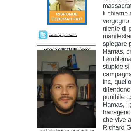
massacrat
li chiamo
vergogno. 
niente di 
manifestar
vai alla pagina twitter
spiegare 
CLICCA QUI per vedere il VIDEO
Hamas, cio
l’emblema 
stupide s
campagna
inc, quel
difendono
punibile c
Hamas, i 
transgend
che vive 
Richard Gr
Israele sta eliminando i nuovi nazisti con