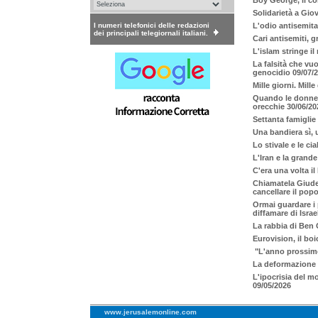
Boy George, il cor
Solidarietà a Gio
I numeri telefonici delle redazioni
L'odio antisemita
dei principali telegiornali italiani.
Cari antisemiti, 
L'islam stringe il
La falsità che vuo
genocidio 09/07/
Mille giorni. Mill
Quando le donne i
orecchie 30/06/20
Settanta famiglie 
Una bandiera sì, 
Lo stivale e le c
L'Iran e la grande
C'era una volta il
Chiamatela Giudea
cancellare il popo
Ormai guardare i 
diffamare di Israe
La rabbia di Ben 
Eurovision, il bo
"L'anno prossimo
La deformazione 
L'ipocrisia del 
09/05/2026
www.jerusalemonline.com