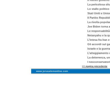
Il nuovo governo d
La pericolosa sit
Lo stallo politico
Stati Uniti e Uni
Il Partito Repubb
La rivolta popola
Joe Biden torna al
Le responsabilità
Netanyahu e la qu
L’intesa fra Iran 
Gli accordi sul ga
Israele e la guer
L’atteggiamento de
La deterrenza, un
I neoconservatori
<< pagina precedente
www.jerusalemonline.com