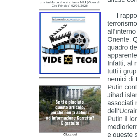
una taskforce che si chiama NILI (Video di
Ciro Principe) 02/08/2026
I rapport
terrorismo
all’intern
Oriente. Q
quadro del
apparente
Infatti, a
tutti i gru
nemici di 
Putin con
Jihad isla
associati 
dell’Ucrai
Putin il lo
mediorient
e queste s
Clicca qui