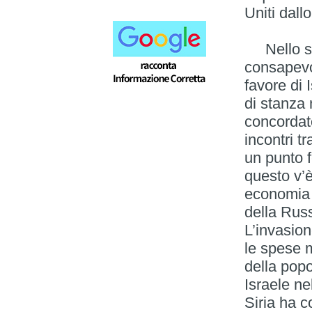
Uniti dall
Nello ste
consapevol
favore di I
di stanza 
concordat
incontri t
un punto f
questo v’è
economia i
della Russ
L’invasion
le spese mi
della pop
Israele nel
Siria ha c