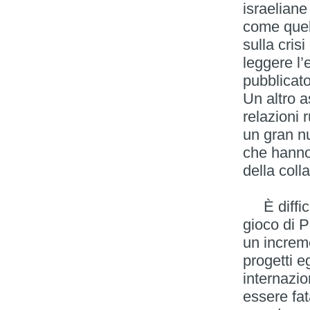
israelian
come quell
sulla cris
leggere l’
pubblicato
Un altro a
relazioni 
un gran n
che hanno 
della coll
È difficil
gioco di P
un increme
progetti e
internazio
essere fat