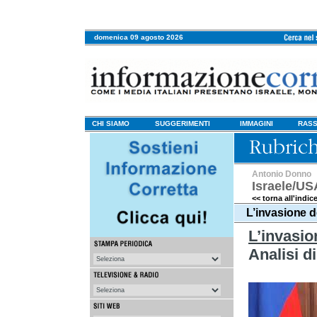
domenica 09 agosto 2026
CHI SIAMO
SUGGERIMENTI
IMMAGINI
RASS
Antonio Donno
Israele/US
<< torna all'indic
L’invasione d
L’invasio
Analisi d