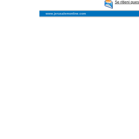
Se ritieni que
www.jerusalemonline.com