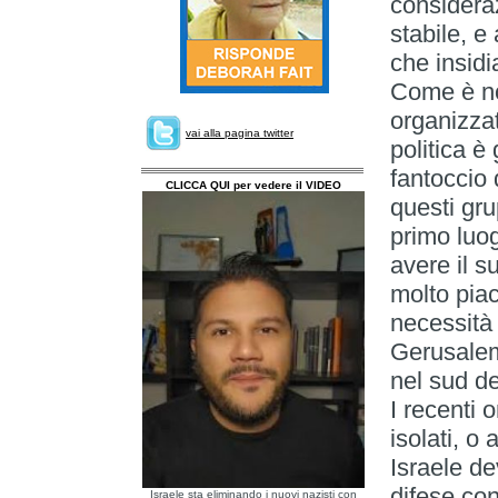
consideraz
stabile, e
che insidi
Come è no
organizzat
vai alla pagina twitter
politica è
fantoccio 
CLICCA QUI per vedere il VIDEO
questi grup
primo luo
avere il 
molto piac
necessità 
Gerusalemm
nel sud de
I recenti 
isolati, o
Israele d
difese con
Israele sta eliminando i nuovi nazisti con