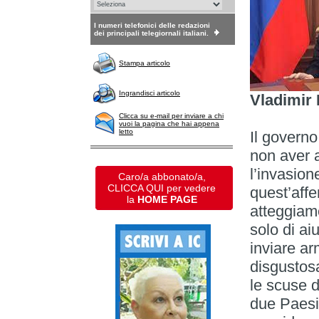
I numeri telefonici delle redazioni
dei principali telegiornali italiani.
Stampa articolo
Ingrandisci articolo
Vladimir 
Clicca su e-mail per inviare a chi
vuoi la pagina che hai appena
letto
Il governo
non aver 
l’invasion
Caro/a abbonato/a,
CLICCA QUI per vedere
quest’affe
la
HOME PAGE
atteggiame
solo di ai
inviare ar
disgustos
le scuse d
due Paesi 