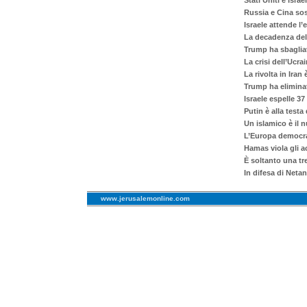
Stati Uniti e Isra
Russia e Cina sos
Israele attende l’
La decadenza dell
Trump ha sbagliat
La crisi dell’Ucra
La rivolta in Iran 
Trump ha eliminat
Israele espelle 3
Putin è alla testa
Un islamico è il 
L’Europa democra
Hamas viola gli a
È soltanto una tr
In difesa di Neta
www.jerusalemonline.com