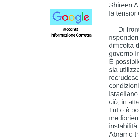
Shireen A
la tensio
Di fronte 
risponden
difficoltà
governo i
È possibil
sia utiliz
recrudesce
condizioni
israeliano 
ciò, in at
Tutto è po
mediorien
instabilit
Abramo tra