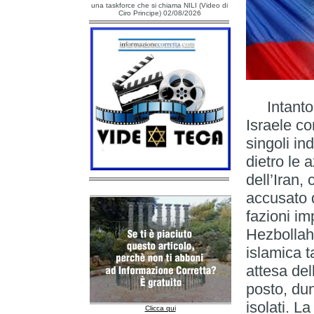
una taskforce che si chiama NILI (Video di
Ciro Principe) 02/08/2026
Intanto, p
Israele co
singoli in
dietro le 
dell’Iran,
accusato d
fazioni im
Hezbollah.
islamica t
attesa del
posto, du
isolati. L
Clicca qui