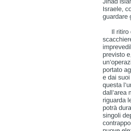
Jihad isl
Israele, c
guardare g
Il ritiro
scacchier
imprevedib
previsto 
un’operazi
portato ag
e dai suoi
questa l’u
dall’area 
riguarda l
potrà dura
singoli de
contrappos
nuove elez