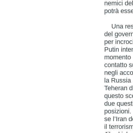
nemici de
potrà esse
Una respo
del govern
per incroc
Putin inte
momento in
contatto s
negli acco
la Russia
Teheran di
questo sco
due questi
posizioni.
se l’Iran 
il terror