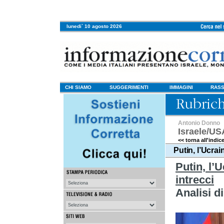
lunedi` 10 agosto 2026
CHI SIAMO
SUGGERIMENTI
IMMAGINI
RASS
Antonio Donno
Israele/US
<< torna all'indic
Putin, l’Ucrai
Putin, l’U
intrecci
Analisi d