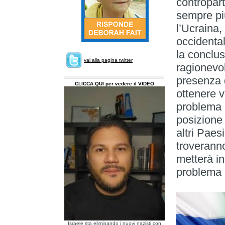
contropar
sempre pi
l’Ucraina,
occidenta
la conclus
vai alla pagina twitter
ragionevol
presenza 
CLICCA QUI per vedere il VIDEO
ottenere v
problema 
posizione 
altri Paes
troveranno 
metterà i
problema 
Israele sta eliminando i nuovi nazisti con