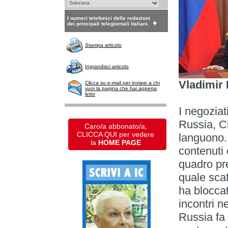
I numeri telefonici delle redazioni
dei principali telegiornali italiani.
Stampa articolo
Ingrandisci articolo
Vladimir 
Clicca su e-mail per inviare a chi
vuoi la pagina che hai appena
letto
I negoziati
Russia, C
Caro/a abbonato/a,
CLICCA QUI per vedere
languono.
la
HOME PAGE
contenuti 
quadro pr
quale scat
ha bloccat
incontri n
Russia fa 