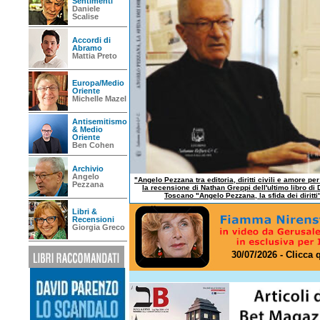
Sentimenti
Daniele
Scalise
Accordi di
Abramo
Mattia Preto
Europa/Medio
Oriente
Michelle Mazel
Antisemitismo
& Medio
Oriente
Ben Cohen
Archivio
Angelo
"Angelo Pezzana tra editoria, diritti civili e amore per
Pezzana
la recensione di Nathan Greppi dell'ultimo libro di 
Toscano "Angelo Pezzana, la sfida dei diritti
Libri &
Recensioni
Giorgia Greco
30/07/2026 - Clicca 