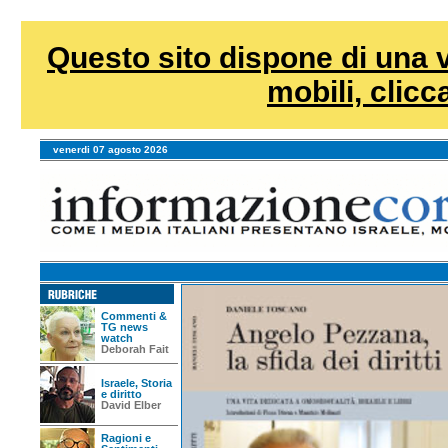
Questo sito dispone di una v
mobili, clicca
venerdi 07 agosto 2026
Commenti &
TG news
watch
Deborah Fait
Israele, Storia
e diritto
David Elber
Ragioni e