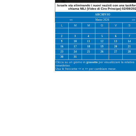
Israele sta eliminando i nuovi nazisti con una taskfo
chiama NILI (Video di Ciro Principe) 02/08/20
ARCHIVIO
Marzo 2026
<<
>>
L
M
M
G
V
S
2
3
4
5
6
7
9
10
11
12
13
14
16
17
18
19
20
21
23
24
25
26
27
28
30
31
Clicca su un giorno in
per visualizzare la relativa
grassetto
newsletter.
Usa le freccette
e
per cambiare mese.
<<
>>