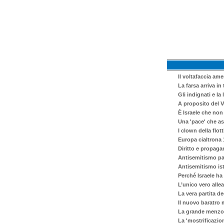
Il voltafaccia ame
La farsa arriva in
Gli indignati e la
A proposito del 
È Israele che non 
Una 'pace' che as
I clown della flo
Europa cialtrona 
Diritto e propaga
Antisemitismo pa
Antisemitismo ist
Perché Israele ha
L’unico vero alle
La vera partita de
Il nuovo baratro 
La grande menzogn
La 'mostrificazio