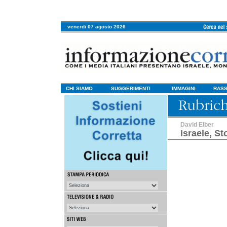
venerdi 07 agosto 2026
CHI SIAMO
SUGGERIMENTI
IMMAGINI
RASS
David Elber
Israele, Sto