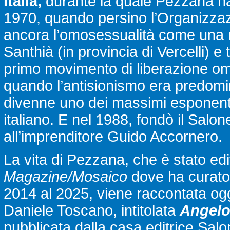
Italia,
durante la quale Pezzana ha 
1970, quando persino l’Organizzaz
ancora l’omosessualità come una mala
Santhià (in provincia di Vercelli) e
primo movimento di liberazione omo
quando l’antisionismo era predomina
divenne uno dei massimi esponenti
italiano. E nel 1988, fondò il Salo
all’imprenditore Guido Accornero.
La vita di Pezzana, che è stato edi
Magazine/Mosaico
dove ha curato
2014 al 2025, viene raccontata oggi
Daniele Toscano, intitolata
Angelo 
pubblicata dalla casa editrice Salo