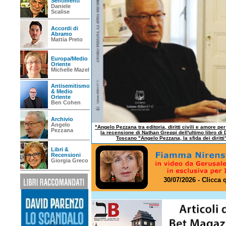
Sentimenti
Daniele
Scalise
Accordi di
Abramo
Mattia Preto
Europa/Medio
Oriente
Michelle Mazel
Antisemitismo
& Medio
Oriente
Ben Cohen
Archivio
Angelo
"Angelo Pezzana tra editoria, diritti civili e amore per
Pezzana
la recensione di Nathan Greppi dell'ultimo libro di 
Toscano "Angelo Pezzana, la sfida dei diritti
Libri &
Recensioni
Giorgia Greco
30/07/2026 - Clicca 