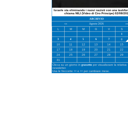
Israele sta eliminando i nuovi nazisti con una taskfo
chiama NILI (Video di Ciro Principe) 02/08/20
ARCHIVIO
Agosto 2026
<<
>
L
M
M
G
V
S
1
3
4
5
6
7
8
10
11
12
13
14
15
17
18
19
20
21
22
24
25
26
27
28
29
31
Clicca su un giorno in
per visualizzare la relativa
grassetto
newsletter.
Usa le freccette
e
per cambiare mese.
<<
>>