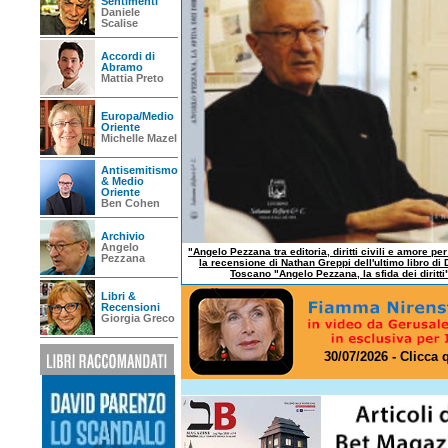
Sentimenti
Daniele
Scalise
Accordi di
Abramo
Mattia Preto
Europa/Medio
Oriente
Michelle Mazel
Antisemitismo
& Medio
Oriente
Ben Cohen
Archivio
Angelo
"Angelo Pezzana tra editoria, diritti civili e amore per
Pezzana
la recensione di Nathan Greppi dell'ultimo libro di 
Toscano "Angelo Pezzana, la sfida dei diritti
Libri &
Recensioni
Giorgia Greco
30/07/2026 - Clicca 