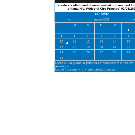
Israele sta eliminando i nuovi nazisti con una taskfo
chiama NILI (Video di Ciro Principe) 02/08/20
ARCHIVIO
Agosto 2026
<<
>
L
M
M
G
V
S
1
3
4
5
6
7
8
10
11
12
13
14
15
17
18
19
20
21
22
24
25
26
27
28
29
31
Clicca su un giorno in
per visualizzare la relativa
grassetto
newsletter.
Usa le freccette
e
per cambiare mese.
<<
>>