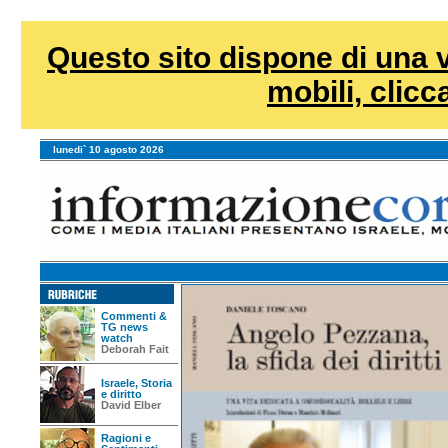
Questo sito dispone di una v
mobili, clicca
lunedi` 10 agosto 2026
Commenti &
TG news
watch
Deborah Fait
Israele, Storia
e diritto
David Elber
Ragioni e