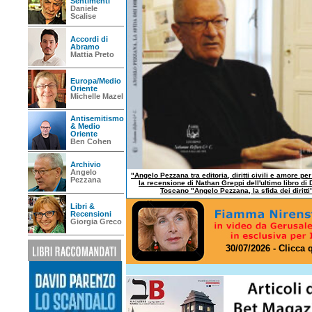
Sentimenti
Daniele
Scalise
Accordi di
Abramo
Mattia Preto
Europa/Medio
Oriente
Michelle Mazel
Antisemitismo
& Medio
Oriente
Ben Cohen
Archivio
Angelo
"Angelo Pezzana tra editoria, diritti civili e amore per
Pezzana
la recensione di Nathan Greppi dell'ultimo libro di 
Toscano "Angelo Pezzana, la sfida dei diritti
Libri &
Recensioni
Giorgia Greco
30/07/2026 - Clicca 