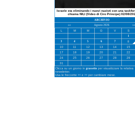
Israele sta eliminando i nuovi nazisti con una taskfo
chiama NILI (Video di Ciro Principe) 02/08/20
ARCHIVIO
Agosto 2026
<<
>
L
M
M
G
V
S
1
3
4
5
6
7
8
10
11
12
13
14
15
17
18
19
20
21
22
24
25
26
27
28
29
31
Clicca su un giorno in
per visualizzare la relativa
grassetto
newsletter.
Usa le freccette
e
per cambiare mese.
<<
>>