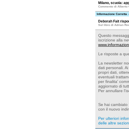
Milano, scuola: ap
Commento di Alberto 
Informazione Corretta
-
Deborah Fait rispo
Sul libro di Adrian Re
Questo messaggio
iscrizione alla ne
www.informazion
Le risposte a qu
La newsletter non
dati personali. Ai
propri dati, otte
eventuali trattam
per finalita' com
aggiornato di tut
Per annullare l'i
Se hai cambiato l'
con il nuovo indir
Per ulteriori inf
delle altre sezioni