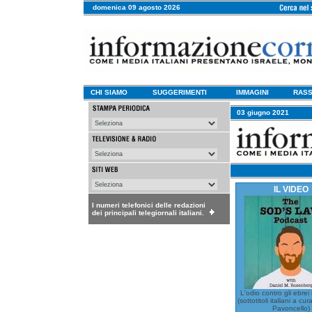
domenica 09 agosto 2026
CHI SIAMO
SUGGERIMENTI
IMMAGINI
RASS
03 giugno 2021
IL VIDEO
I numeri telefonici delle redazioni
dei principali telegiornali italiani.
L'odio contro gli ebrei
(sottotitoli italiani a cur
Pavoncello)