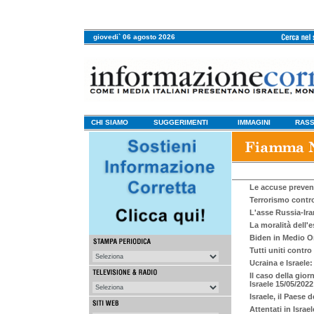
giovedi` 06 agosto 2026
CHI SIAMO
SUGGERIMENTI
IMMAGINI
RASS
Le accuse preven
Terrorismo contro
L'asse Russia-Ira
La moralità dell'e
Biden in Medio Or
Tutti uniti contro
Ucraina e Israele:
Il caso della gio
Israele 15/05/2022
Israele, il Paese d
Attentati in Israe