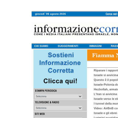
giovedi` 06 agosto 2026
CHI SIAMO
SUGGERIMENTI
IMMAGINI
RASS
Riparare i rappor
Israele si avvicin
Questo è il popol
Israele-Polonia d
Hezbollah, armato 
L'Iran si avvicina
Israele verso le e
I tunnel della mo
Video: AirBnB con
Israele e gli ebre
I crimini quotidi