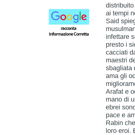
distribuit
ai tempi n
Said spieg
musulmano
infettare 
presto i si
cacciati 
maestri de
sbagliata d
ama gli od
miglioram
Arafat e 
mano di un
ebrei sono
pace e am
Rabin che
loro eroi.