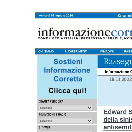
venerdi 07 agosto 2026
CHI SIAMO
SUGGERIMENTI
IMMAGINI
RASS
Informazione C
18.11.2022
Edward S
della sini
antisemit