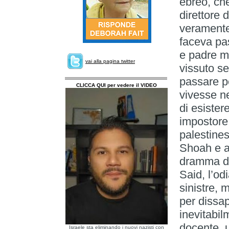
ebreo, ch
direttore 
veramente
faceva pa
e padre m
vai alla pagina twitter
vissuto se
passare pe
CLICCA QUI per vedere il VIDEO
vivesse n
di esistere
impostore 
palestine
Shoah e ag
dramma deg
Said, l’odi
sinistre, 
per dissap
inevitabil
docente, u
Israele sta eliminando i nuovi nazisti con