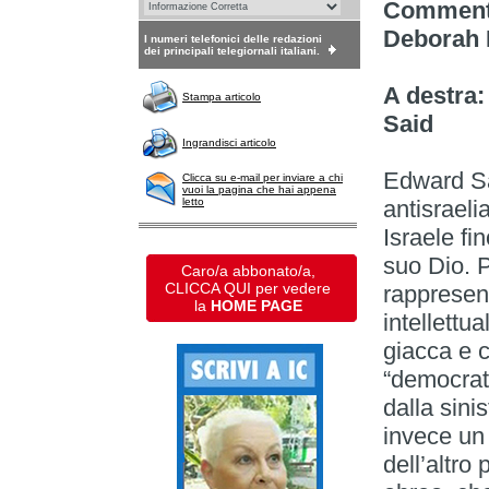
Comment
Deborah 
I numeri telefonici delle redazioni
dei principali telegiornali italiani.
A destra
Stampa articolo
Said
Ingrandisci articolo
Edward Sai
Clicca su e-mail per inviare a chi
vuoi la pagina che hai appena
letto
antisraeli
Israele fi
suo Dio. 
Caro/a abbonato/a,
CLICCA QUI per vedere
rappresen
la
HOME PAGE
intellettu
giacca e c
“democrat
dalla sini
invece un 
dell’altro