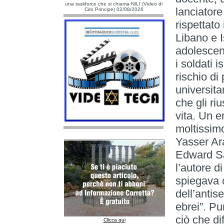
una taskforce che si chiama NILI (Video di
lanciatore 
Ciro Principe) 02/08/2026
rispettato 
Libano e I
adolescent
i soldati 
rischio di
universitar
che gli ri
vita. Un e
moltissimo
Yasser Ara
Edward Sa
l’autore d
spiegava 
dell’antis
ebrei”. Pu
ciò che dif
Clicca qui