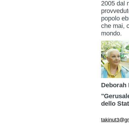
2005 dal 
provveduto
popolo ebr
che mai, 
mondo.
Deborah 
"Gerusale
dello Stat
takinut3@g