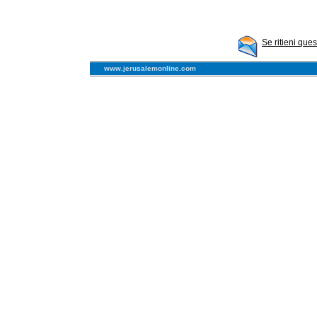
Se ritieni que
www.jerusalemonline.com