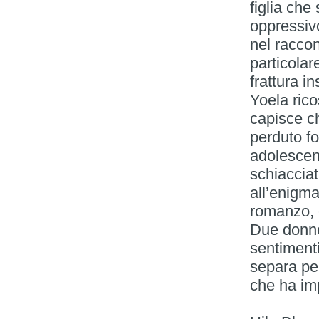
figlia che
oppressivo
nel racco
particola
frattura i
Yoela ric
capisce c
perduto f
adolescen
schiacciat
all’enigma
romanzo, 
Due donne 
sentimenti
separa pe
che ha imp