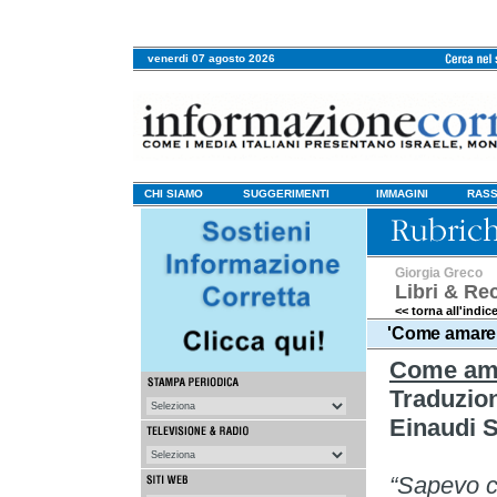
venerdi 07 agosto 2026
CHI SIAMO
SUGGERIMENTI
IMMAGINI
RASS
Giorgia Greco
Libri & Re
<< torna all'indic
'Come amare u
Come ama
Traduzio
Einaudi 
“Sapevo c