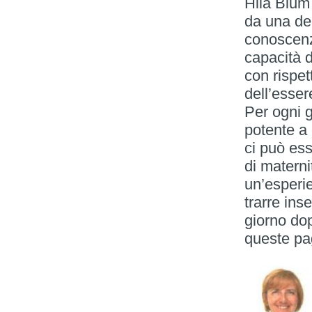
Hila Blum
da una del
conoscenz
capacità d
con rispet
dell’esse
Per ogni 
potente a
ci può ess
di matern
un’esperie
trarre ins
giorno do
queste pag