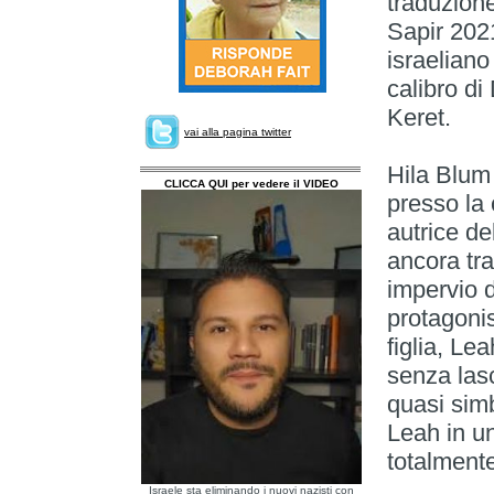
traduzione
Sapir 2021
israeliano
calibro d
Keret.
vai alla pagina twitter
Hila Blum
CLICCA QUI per vedere il VIDEO
presso la 
autrice de
ancora tra
impervio d
protagonis
figlia, Le
senza lasc
quasi simb
Leah in un
totalmente
Israele sta eliminando i nuovi nazisti con