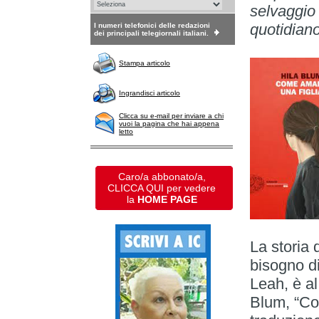
selvaggio
quotidian
I numeri telefonici delle redazioni
dei principali telegiornali italiani.
Stampa articolo
Ingrandisci articolo
Clicca su e-mail per inviare a chi
vuoi la pagina che hai appena
letto
Caro/a abbonato/a,
CLICCA QUI per vedere
la
HOME PAGE
La storia 
bisogno di
Leah, è a
Blum, “Com