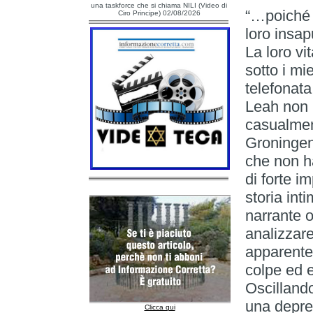
una taskforce che si chiama NILI (Video di
“…poiché o
Ciro Principe) 02/08/2026
loro insap
La loro v
sotto i mi
telefonata
Leah non h
casualmen
Groningen
che non h
di forte i
storia int
narrante o
analizzar
apparente
colpe ed e
Oscillando
una depres
Clicca qui