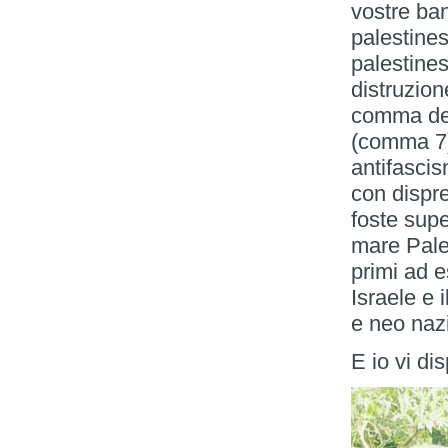
vostre ba
palestines
palestine
distruzion
comma del 
(comma 7).
antifascis
con dispr
foste super
mare Pales
primi ad e
Israele e 
e neo nazi
E io vi di