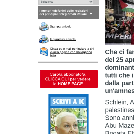
I numeri telefonici delle redazioni
dei principali telegiornali italiani.
Stampa articolo
Ingrandisci articolo
Clicca su e-mail per inviare a chi
Che ci fa
vuoi la pagina che hai appena
letto
del 25 ap
dominant
tutti che
Caro/a abbonato/a,
CLICCA QUI per vedere
dalla part
la
HOME PAGE
un'amnesi
Schlein, A
palestines
Sono anni 
Abu Mazen
Brigata E