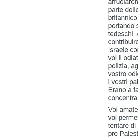
arruolaro
parte del
britannico.
portando 
tedeschi. 
contribuir
Israele co
voi li odia
polizia, a
vostro odi
i vostri p
Erano a fa
concentram
Voi amate,
voi permet
tentare di
pro Palest