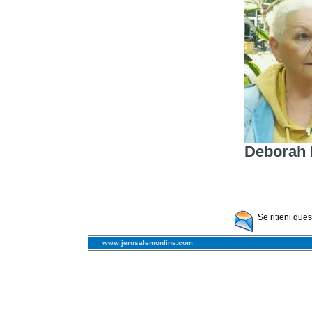
Deborah 
Se ritieni que
www.jerusalemonline.com