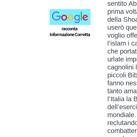
sentito Ab
prima volt
della Shoa
userò que
voglio of
l’islam i 
che portat
urlate imp
cagnolini 
piccoli B
fanno ness
tanto ama
l’Italia la
dell’eserc
mondiale. 
reclutando
combattere