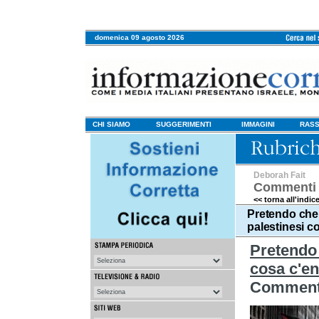
domenica 09 agosto 2026
CHI SIAMO
SUGGERIMENTI
IMMAGINI
RASS
Deborah Fait
Commenti 
<< torna all'indic
Pretendo che 
palestinesi co
Pretendo 
cosa c'ent
Commento