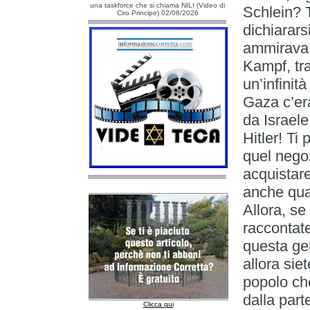
una taskforce che si chiama NILI (Video di
Schlein? T
Ciro Principe) 02/08/2026
dichiarars
ammirava H
Kampf, tra
un’infinit
Gaza c’era
da Israel
Hitler! Ti
quel nego
acquistare
anche qua
Allora, se
raccontate
questa gen
allora sie
popolo che
dalla part
Clicca qui