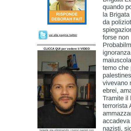
quando po
la Brigata
da polizio
spiegazion
vai alla pagina twitter
forse non 
Probabilm
CLICCA QUI per vedere il VIDEO
ignoranza 
maiuscola
temo che p
palestines
vivevano 
ebrei, am
Tramite il
terrorista
ammazzare
accadeva i
nazisti, s
Israele sta eliminando i nuovi nazisti con