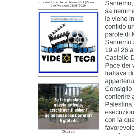
Sanremo, 
una taskforce che si chiama NILI (Video di
Ciro Principe) 02/08/2026
sa nemmen
le viene i
confido un
parole di 
Sanremo a
19 al 26 
Castello 
Pace dei v
trattava d
appartenu
Consiglio
conferire 
Palestina,
esecuzione
con la qua
favorevole
Clicca qui