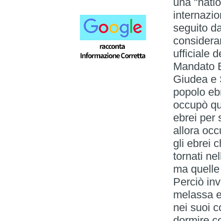
una "natio
internazio
seguito da
considera
ufficiale 
Mandato B
Giudea e 
popolo eb
occupò que
ebrei per 
allora oc
gli ebrei 
tornati nel
ma quelle
Perciò in
melassa e 
nei suoi c
dormire co