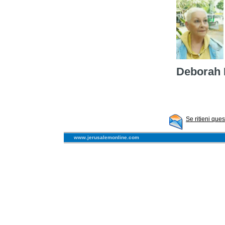
Deborah 
Se ritieni que
www.jerusalemonline.com