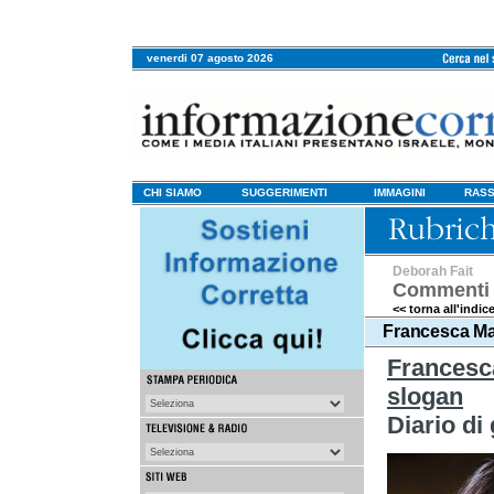
venerdi 07 agosto 2026
CHI SIAMO
SUGGERIMENTI
IMMAGINI
RASS
Deborah Fait
Commenti 
<< torna all'indic
Francesca Ma
Francesc
slogan
Diario di