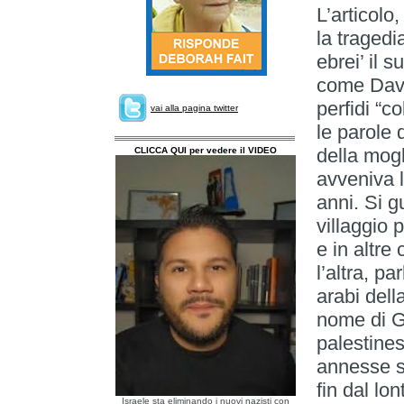
L’articolo
la tragedi
ebrei’ il 
come Davi
perfidi “c
vai alla pagina twitter
le parole 
della mog
CLICCA QUI per vedere il VIDEO
avveniva l
anni. Si g
villaggio p
e in altre
l’altra, p
arabi dell
nome di G
palestines
annesse s
fin dal l
Israele sta eliminando i nuovi nazisti con