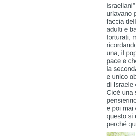
israeliani
urlavano 
faccia dell
adulti e b
torturati,
ricordando
una, il po
pace e ch
la seconda
e unico ob
di Israele 
Cioè una 
pensierino
e poi mai
questo si 
perché qu