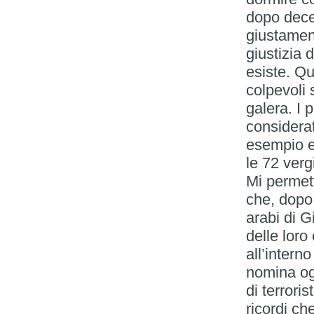
dopo decen
giustament
giustizia 
esiste. Q
colpevoli 
galera. I 
considerat
esempio e,
le 72 verg
Mi permet
che, dopo 
arabi di 
delle loro
all’interno
nomina og
di terrori
ricordi che,