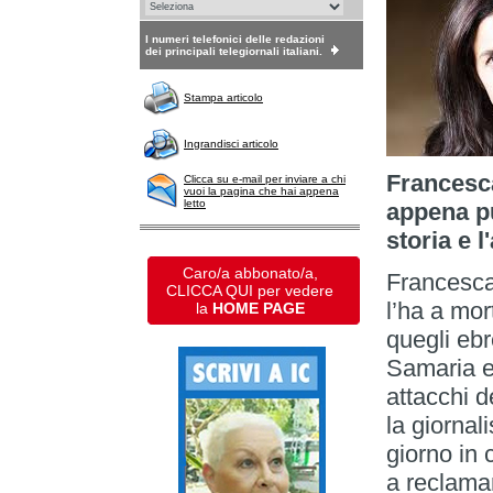
I numeri telefonici delle redazioni
dei principali telegiornali italiani.
Stampa articolo
Ingrandisci articolo
Francesca
Clicca su e-mail per inviare a chi
vuoi la pagina che hai appena
letto
appena p
storia e l'
Caro/a abbonato/a,
Francesca
CLICCA QUI per vedere
l’ha a mor
la
HOME PAGE
quegli ebre
Samaria e
attacchi d
la giornali
giorno in 
a reclamar