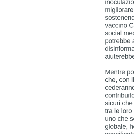
inoculazio
migliorare
sostenend
vaccino C
social med
potrebbe a
disinform
aiuterebbe
Mentre po
che, con i
cederanno 
contribui
sicuri che
tra le lor
uno che s
globale, h