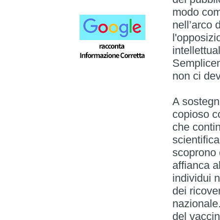
modo compl
nell’arco 
l'opposiz
intellettu
Semplicem
non ci dev
A sostegno
copioso c
che conti
scientific
scoprono d
affianca al
individui 
dei ricove
nazionale.
del vaccin