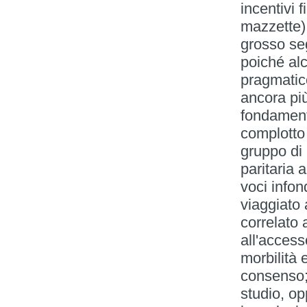
incentivi
mazzette) 
grosso seg
poiché alc
pragmatico
ancora più
fondamenta
complotto
gruppo di 
paritaria
voci infon
viaggiato 
correlato 
all'access
morbilità 
consenso; 
studio, op