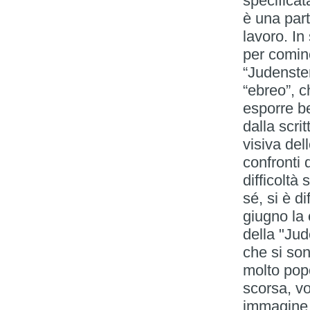
specifica
è una part
lavoro. I
per cominc
“Judenstern
“ebreo”, c
esporre be
dalla scri
visiva del
confronti 
difficoltà
sé, si è d
giugno la 
della "Jud
che si son
molto pop
scorsa, vo
immagine s