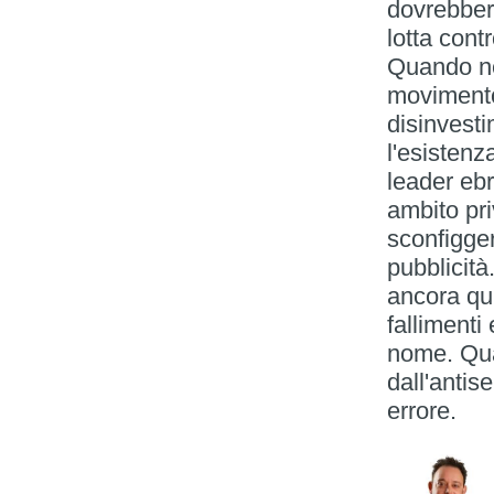
dovrebbero
lotta cont
Quando nei
movimento 
disinvesti
l'esistenz
leader ebr
ambito pri
sconfigger
pubblicit
ancora qui
fallimenti
nome. Qua
dall'antis
errore.