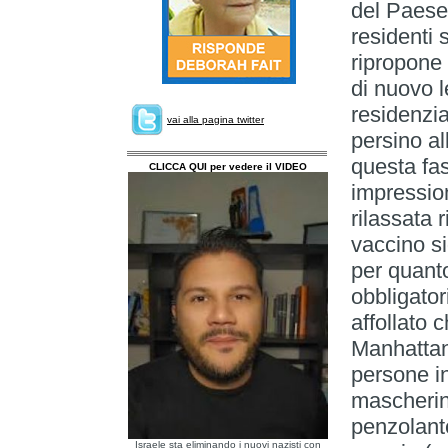
del Paese
residenti 
ripropone 
di nuovo l
residenzial
vai alla pagina twitter
persino al
questa fa
CLICCA QUI per vedere il VIDEO
impressio
rilassata 
vaccino s
per quant
obbligator
affollato 
Manhattan
persone i
mascherin
penzolante
Israele sta eliminando i nuovi nazisti con