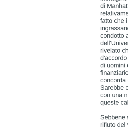
di Manhatt
relativame
fatto che 
ingrassand
condotto 
dell'Unive
rivelato c
d'accordo 
di uomini 
finanziari
concorda 
Sarebbe c
con una nu
queste ca
Sebbene s
rifiuto de