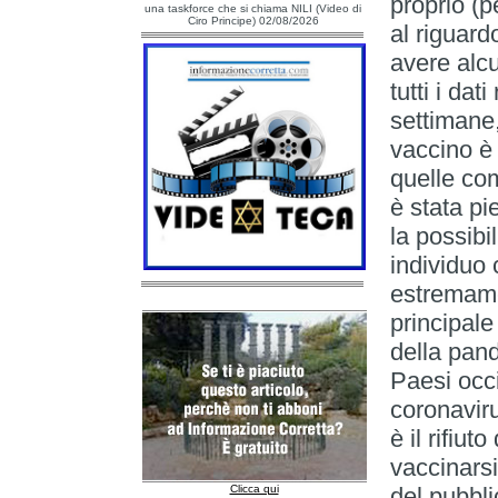
proprio (p
una taskforce che si chiama NILI (Video di
Ciro Principe) 02/08/2026
al riguard
avere alc
tutti i dat
settimane,
vaccino è 
quelle com
è stata p
la possibil
individuo
estremamen
principale
della pand
Paesi occid
coronavir
è il rifiut
vaccinarsi
Clicca qui
del pubbli