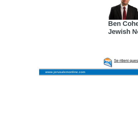
Ben Cohen
Jewish N
Se ritieni que
www.jerusalemonline.com