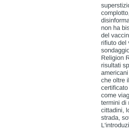
superstizi
complotto
disinform
non ha bis
del vaccin
rifiuto de
sondaggio 
Religion R
risultati 
americani
che oltre 
certificat
come viagg
termini di
cittadini,
strada, so
L'introduz