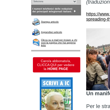
(traduzio
I numeri telefonici delle redazioni
dei principali telegiornali italiani.
https://www.
spreading-th
Stampa articolo
Ingrandisci articolo
Clicca su e-mail per inviare a chi
vuoi la pagina che hai appena
letto
Caro/a abbonato/a,
CLICCA QUI per vedere
la
HOME PAGE
Un manife
Per le str