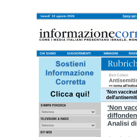
lunedi` 10 agosto 2026
CHI SIAMO
SUGGERIMENTI
IMMAGINI
RASS
Ben Cohen
Antisemit
<< torna all'indic
‘Non vaccinato
dell'antisemi
‘Non vacc
diffonden
Analisi 