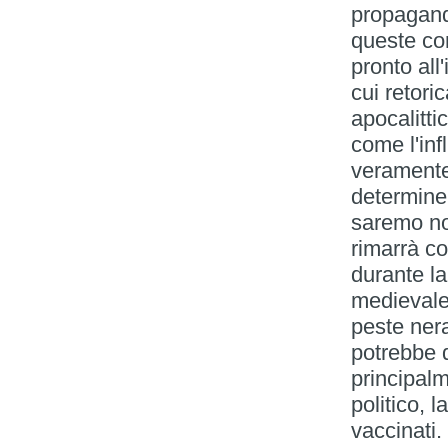
propagand
queste co
pronto all
cui retori
apocalitti
come l'inf
veramente;
determiner
saremo noi
rimarrà c
durante l
medievale
peste ner
potrebbe d
principal
politico, 
vaccinati.