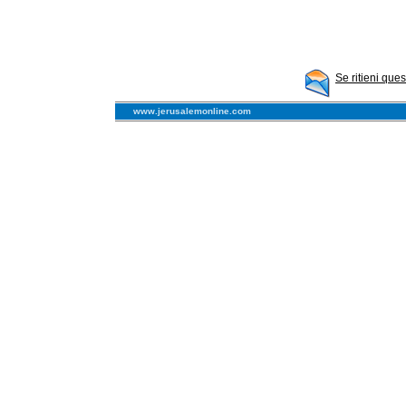
Se ritieni que
www.jerusalemonline.com