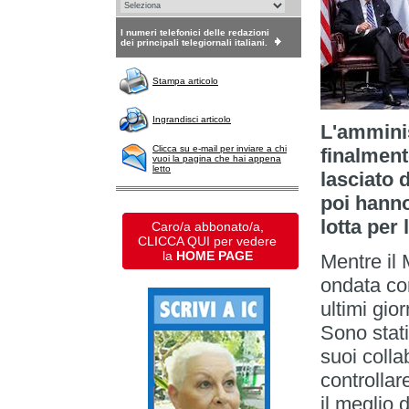
I numeri telefonici delle redazioni
dei principali telegiornali italiani.
Stampa articolo
Ingrandisci articolo
L'amminis
Clicca su e-mail per inviare a chi
finalment
vuoi la pagina che hai appena
letto
lasciato 
poi hanno 
lotta per
Caro/a abbonato/a,
CLICCA QUI per vedere
la
HOME PAGE
Mentre il
ondata con
ultimi gio
Sono stati
suoi colla
controllar
il meglio 