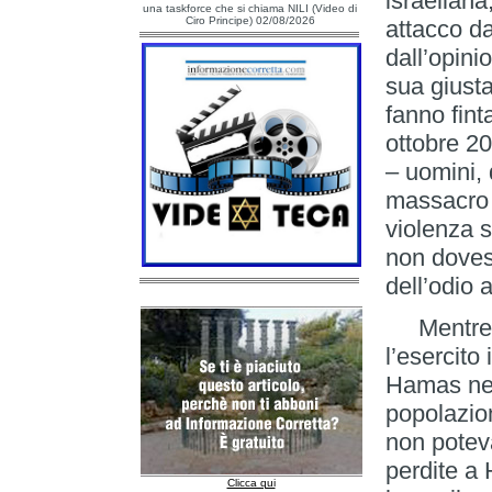
israeliana
una taskforce che si chiama NILI (Video di
Ciro Principe) 02/08/2026
attacco da
dall’opini
sua giust
fanno fint
ottobre 20
– uomini, 
massacro c
violenza 
non doves
dell’odio 
Mentre gl
l’esercito
Hamas nell
popolazion
non poteva
perdite a
Clicca qui