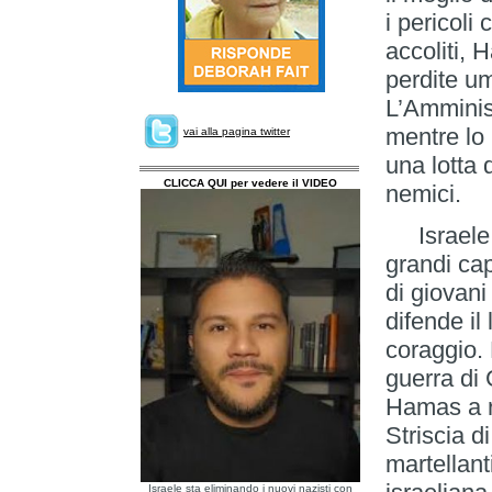
i pericoli
accoliti, 
perdite um
L’Amminis
mentre lo 
vai alla pagina twitter
una lotta 
CLICCA QUI per vedere il VIDEO
nemici.
Israele h
grandi cap
di giovani
difende il
coraggio.
guerra di G
Hamas a ri
Striscia 
martellan
Israele sta eliminando i nuovi nazisti con