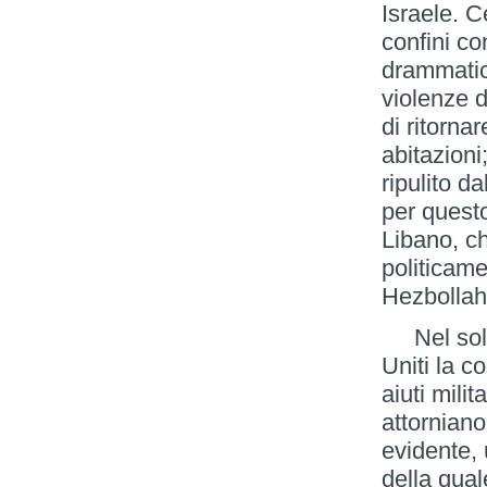
Israele. C
confini co
drammatic
violenze d
di ritornar
abitazioni
ripulito d
per questo
Libano, ch
politicame
Hezbollah,
Nel solo 
Uniti la co
aiuti mili
attornian
evidente, 
della qual