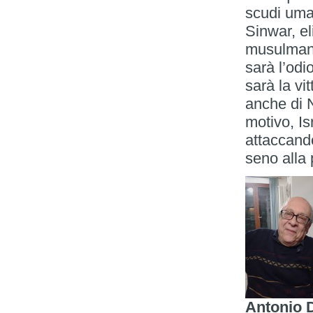
scudi uman
Sinwar, el
musulmani 
sarà l’odi
sarà la vi
anche di 
motivo, Is
attaccando
seno alla 
Antonio 