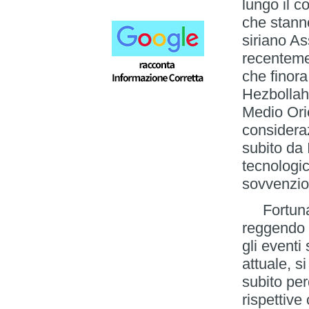
lungo il c
che stann
siriano As
recenteme
che finora
Hezbollah,
Medio Ori
consideraz
subito da 
tecnologic
sovvenzio
Fortunata
reggendo 
gli event
attuale, 
subito per
rispettive