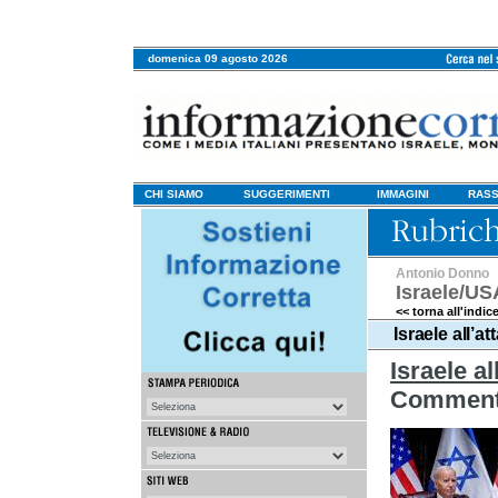
domenica 09 agosto 2026
CHI SIAMO
SUGGERIMENTI
IMMAGINI
RASS
Antonio Donno
Israele/US
<< torna all'indic
Israele all’a
Israele al
Commento