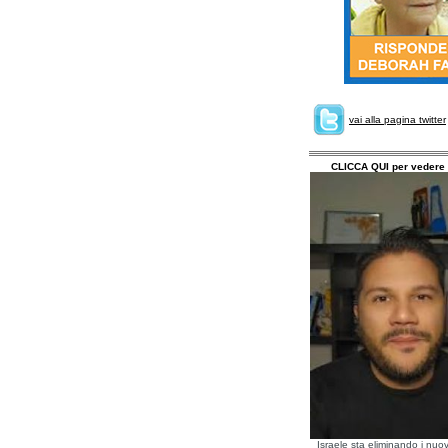
vai alla pagina twitter
CLICCA QUI per vedere 
Israele sta eliminando i nuov