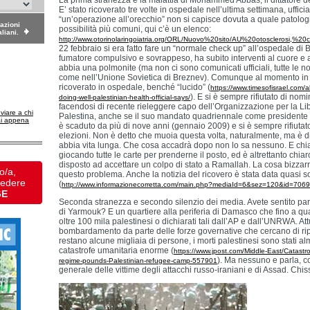
La prima stranezza è la malattia di Mohammed Abbas, il dittatore de
E’ stato ricoverato tre volte in ospedale nell’ultima settimana, uffic
“un’operazione all’orecchio” non si capisce dovuta a quale patologi
dazioni
possibilità più comuni, qui c’è un elenco:
aliani.
http://www.otorinolaringoiatria.org/ORL/Nuovo%20sito/AU%20otosclerosi,%20c
22 febbraio si era fatto fare un “normale check up” all’ospedale di 
fumatore compulsivo e sovrappeso, ha subito interventi al cuore e 
abbia una polmonite (ma non ci sono comunicati ufficiali, tutte le n
come nell’Unione Sovietica di Breznev). Comunque al momento in 
ricoverato in ospedale, benché “lucido” (
https://www.timesofisrael.com/ab
). E si è sempre rifiutato di no
doing-well-palestinian-health-official-says/
facendosi di recente rieleggere capo dell’Organizzazione per la Li
nviare a chi
Palestina, anche se il suo mandato quadriennale come presidente d
ai appena
è scaduto da più di nove anni (gennaio 2009) e si è sempre rifiutat
elezioni. Non è detto che muoia questa volta, naturalmente, ma è di
abbia vita lunga. Che cosa accadrà dopo non lo sa nessuno. E chi
giocando tutte le carte per prenderne il posto, ed è altrettanto chia
disposto ad accettare un colpo di stato a Ramallah. La cosa bizzar
o/a,
questo problema. Anche la notizia del ricovero è stata data quasi 
vedere
(
http://www.informazionecorretta.com/main.php?mediaId=6&sez=120&id=706
GE
Seconda stranezza e secondo silenzio dei media. Avete sentito pa
di Yarmouk? E un quartiere alla periferia di Damasco che fino a q
oltre 100 mila palestinesi o dichiarati tali dall’AP e dall’UNRWA. At
bombardamento da parte delle forze governative che cercano di ripr
restano alcune migliaia di persone, i morti palestinesi sono stati a
catastrofe umanitaria enorme (
https://www.jpost.com/Middle-East/Catastro
). Ma nessuno e parla, 
regime-pounds-Palestinian-refugee-camp-557901
generale delle vittime degli attacchi russo-iraniani e di Assad. Chi