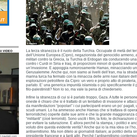
La terza stranezza è il ruolo della Turchia. Occupate di metà del ter
il VIDEO
dell’Unione Europea (Cipro), negazionista del genocidio armeno, a
militari contro la Grecia, la Turchia di Erdogan sta conducendo una
contro i Curdi in Siria e Iraq, di proporzioni minori di quella irani
un’invasione. E appoggia rumorosamente Hamas, minacciando una
Gerusalemme. Anche qui, non siamo ai livelli dell’Iran, ma la strada
marina turca ha fermato con la minaccia delle armi navi italiani dell
esplorazioni petrolifere da Cipro: un vero e proprio atto di pirateria
parlato. E’ una generica impunità islamista o più specificamente il p
filo-palestinisti? Non lo so, ma vale la pena di chiederselo.
Infine la stranezza di cui si è parlato troppo, Gaza. A tutte le person
oneste è chiaro che si è trattato di un tentativo di invasione e attac
da manifestazioni “popolari” i cui partecipanti erano un po’ pagati, u
scudi umani. Lo ha ammesso anche Hamas che si trattava di operazio
terroristiche) coperte dalle sue armi e che la grande maggioranza 
“militanti” (cioè terroristi). Sono usciti i film, la foto, le dichiarazion
per evitare la saturazione. E allora perché la stampa, i politici e a
voluto dire questa evidente verità? Anche qui io la mia idea ce l’ho
antisemitismo. Ma non ditelo ai giornalisti italiani, ai politici della si
presidente francese e a tanti altri. Perché l’antisemitismo contemp
i nazisti con