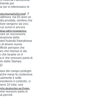
ll’Autorità Palestinese.
ialmente per
a (se vi interessano le
). Il
ofochirurgia%202.html
Baltimora. Ha 83 anni un
alla prostata, sembra che
otizie vengono da voci,
cui scrivo è ancora
bas-still-in-hospital-but-
minare un successore,
berazione della
ell’Autorità Palestinese
o di tenere nuove
fficile pensare che
aro che Hamas si sta
ro che Israele on è
ra è che nessuno parla di
solo dalla Stampa
).
97
rlare del campo profughi
ualche mese fa conteneva
tualmente è sotto
enderne il controllo, ci
lmeno 10 mila: una
phic-destruction-as-Syrian-
come nessuno parla in
ssà perché.