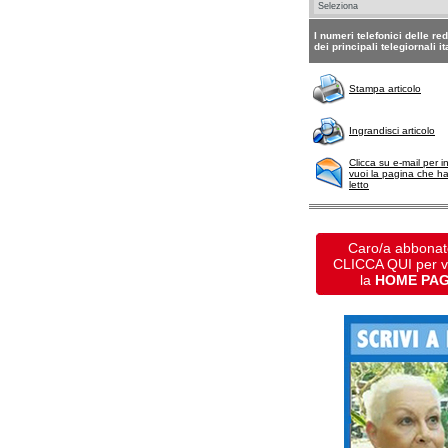
I numeri telefonici delle re
dei principali telegiornali it
Stampa articolo
Ingrandisci articolo
Clicca su e-mail per i
vuoi la pagina che h
letto
Caro/a abbonat
CLICCA QUI per 
la
HOME PA