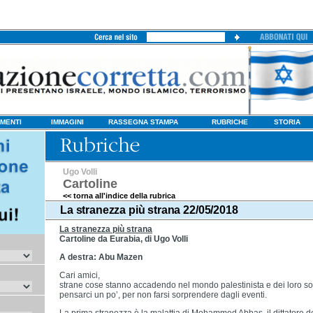
MENTI
IMMAGINI
RASSEGNA STAMPA
RUBRICHE
STORIA
Ugo Volli
Cartoline
<< torna all'indice della rubrica
La stranezza più strana 22/05/2018
La stranezza più strana
Cartoline da Eurabia, di Ugo Volli
A destra: Abu Mazen
Cari amici,
strane cose stanno accadendo nel mondo palestinista e dei loro sost
pensarci un po’, per non farsi sorprendere dagli eventi.