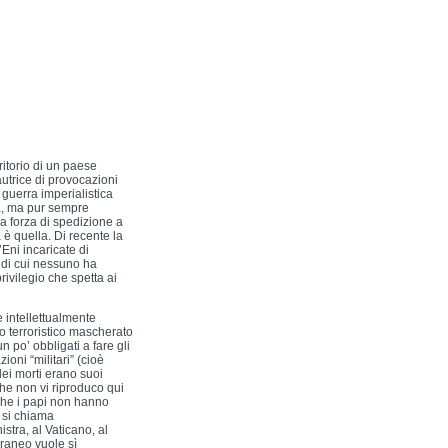
ritorio di un paese
utrice di provocazioni
 guerra imperialistica
ana, ma pur sempre
 forza di spedizione a
 è quella. Di recente la
’Eni incaricate di
, di cui nessuno ha
rivilegio che spetta ai
e intellettualmente
co terroristico mascherato
n po’ obbligati a fare gli
ni “militari” (cioè
dei morti erano suoi
i che non vi riproduco qui
nche i papi non hanno
, si chiama
nistra, al Vaticano, al
oraneo vuole sì