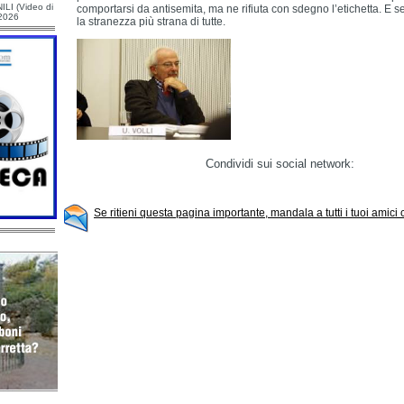
ILI (Video di
comportarsi da antisemita, ma ne rifiuta con sdegno l’etichetta. E s
/2026
la stranezza più strana di tutte.
Condividi sui social network:
Se ritieni questa pagina importante, mandala a tutti i tuoi amici