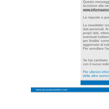
Questo messaggio
iscrizione alla ne
www.informazion
Le risposte a qu
La newsletter non
dati personali. Ai
propri dati, otte
eventuali trattam
per finalita' com
aggiornato di tut
Per annullare l'i
Se hai cambiato l'
con il nuovo indir
Per ulteriori inf
delle altre sezioni
www.jerusalemonline.com