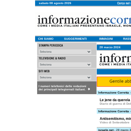
sabato 08 agosto 2026
CHI SIAMO
SUGGERIMENTI
IMMAGINI
RASS
28 marzo 2024
I numeri telefonici delle redazioni
dei principali telegiornali italiani.
Informazione Corretta
-
Le jene da querela
Diario di guerra di De
Informazione Corretta
-
Antisemitismo, min
Video di Setteottobre
israele.net
- 28 marzo 