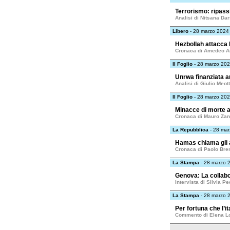
Terrorismo: ripass
Analisi di Nitsana Da
Libero
- 28 marzo 2024
Hezbollah attacca 
Cronaca di Amedeo A
Il Foglio
- 28 marzo 20
Unrwa finanziata a
Analisi di Giulio Meott
Il Foglio
- 28 marzo 20
Minacce di morte a
Cronaca di Mauro Za
La Repubblica
- 28 ma
Hamas chiama gli ar
Cronaca di Paolo Bre
La Stampa
- 28 marzo 
Genova: La collabo
Intervista di Silvia 
La Stampa
- 28 marzo 
Per fortuna che l’it
Commento di Elena L