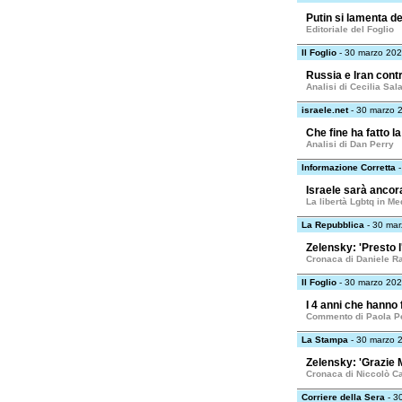
Putin si lamenta de
Editoriale del Foglio
Il Foglio
- 30 marzo 20
Russia e Iran cont
Analisi di Cecilia Sal
israele.net
- 30 marzo 
Che fine ha fatto la
Analisi di Dan Perry
Informazione Corretta
-
Israele sarà ancor
La libertà Lgbtq in Me
La Repubblica
- 30 ma
Zelensky: 'Presto l
Cronaca di Daniele Ra
Il Foglio
- 30 marzo 20
I 4 anni che hanno f
Commento di Paola Pe
La Stampa
- 30 marzo 
Zelensky: 'Grazie 
Cronaca di Niccolò Car
Corriere della Sera
- 3