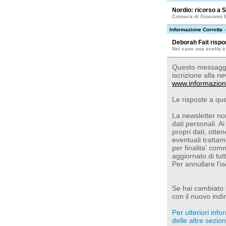
Nordio: ricorso a 
Cronaca di Giovanni 
Informazione Corretta
-
Deborah Fait rispo
Nel caos una scelta è 
Questo messaggio
iscrizione alla ne
www.informazion
Le risposte a qu
La newsletter non
dati personali. Ai
propri dati, otte
eventuali trattam
per finalita' com
aggiornato di tut
Per annullare l'i
Se hai cambiato l'
con il nuovo indir
Per ulteriori inf
delle altre sezioni