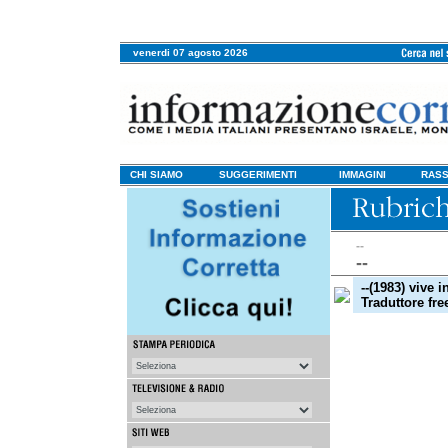
venerdi 07 agosto 2026
CHI SIAMO
SUGGERIMENTI
IMMAGINI
RASS
--
--
--(1983) vive i
Traduttore fre