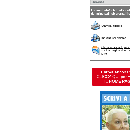
I numeri telefonici delle re
dei principali telegiornali it
Stampa articolo
Ingrandisci articolo
Clicca su e-mail per i
vuoi la pagina che h
letto
Caro/a abbonat
CLICCA QUI per 
la
HOME PA