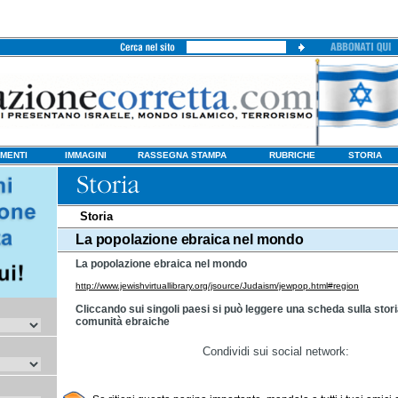
MENTI
IMMAGINI
RASSEGNA STAMPA
RUBRICHE
STORIA
Storia
La popolazione ebraica nel mondo
La popolazione ebraica nel mondo
http://www.jewishvirtuallibrary.org/jsource/Judaism/jewpop.html#region
Cliccando sui singoli paesi si può leggere una scheda sulla stori
comunità ebraiche
Condividi sui social network: