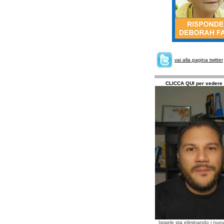
vai alla pagina twitter
CLICCA QUI per vedere 
Israele sta eliminando i nuov