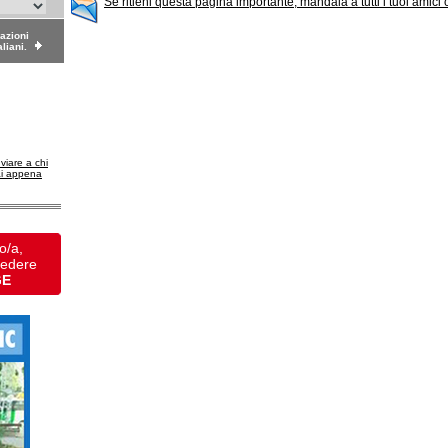
Se ritieni questa pagina importante, mandala a tutti i tuoi amici
dazioni
aliani.
nviare a chi
ai appena
o/a,
vedere
GE