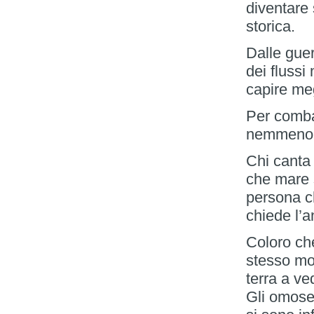
diventare 
storica.
Dalle guer
dei flussi
capire meg
Per combat
nemmeno 
Chi canta 
che mare 
persona ch
chiede l’
Coloro che
stesso mo
terra a v
Gli omoses