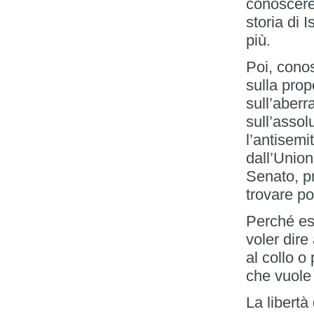
conoscere.
storia di 
più.
Poi, conos
sulla prop
sull’aberr
sull’assol
l’antisemi
dall’Union
Senato, p
trovare p
Perché ess
voler dire
al collo o
che vuole 
La libertà 