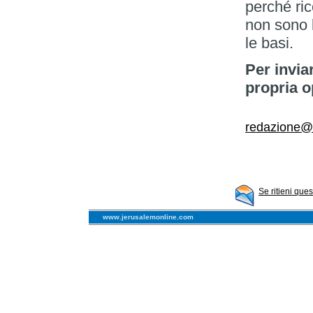
perché ric
non sono 
le basi.
Per invia
propria o
redazione@c
Se ritieni que
www.jerusalemonline.com