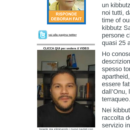
un kibbut
noi tutti,
time of ou
kibbutz Sa
persone c
vai alla pagina twitter
quasi 25 a
CLICCA QUI per vedere il VIDEO
Ho conosc
descrizio
spesso to
apartheid,
essere fat
dall’Onu, 
terraque
Nei kibbut
raccolta d
servizio i
Israele sta eliminando i nuovi nazisti con