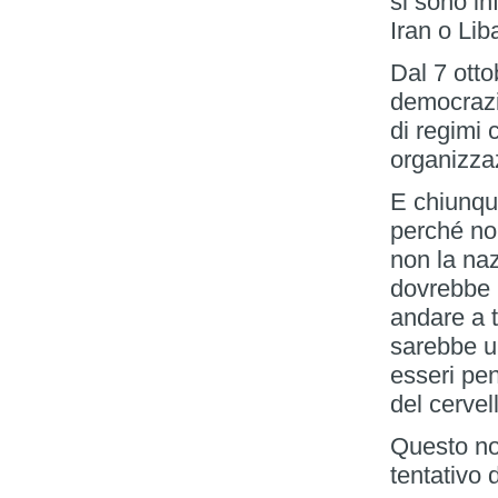
si sono inf
Iran o Lib
Dal 7 otto
democrazi
di regimi c
organizzaz
E chiunque
perché no
non la naz
dovrebbe 
andare a t
sarebbe un
esseri pe
del cervel
Questo non
tentativo d