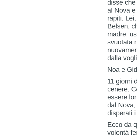
disse che 
al Nova e
rapiti. Le
Belsen, ch
madre, us
svuotata n
nuovament
dalla vogl
Noa e Gidi
11 giorni 
cenere. C
essere lo
dal Nova,
disperati i
Ecco da q
volontà fe