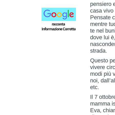
pensiero e
casa vivo 
Pensate co
mentre tuo
te nel bu
dove lui 
nasconder
strada.
Questo pe
vivere cir
modi più 
noi, dall’
etc.
Il 7 ottob
mamma isra
Eva, chiam