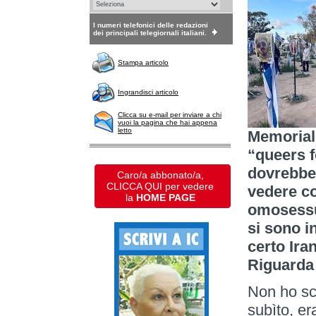
I numeri telefonici delle redazioni
dei principali telegiornali italiani.
Stampa articolo
Ingrandisci articolo
Clicca su e-mail per inviare a chi
vuoi la pagina che hai appena
letto
Memoriale
“queers f
dovrebber
Caro/a abbonato/a,
CLICCA QUI per vedere
vedere c
la
HOME PAGE
omosessua
si sono in
certo Ira
Riguarda 
Non ho sc
subìto, er