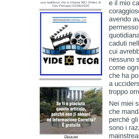
e il mio c
una taskforce che si chiama NILI (Video di
Ciro Principe) 02/08/2026
coraggioso
avendo avu
permesso d
quotidiana
caduti nell
cui avrebb
nessuno s
come ogni
che ha po
a ucciders
troppo orr
Nei miei s
che mandav
perché gli
sono i razzi
mainstream
Clicca qui