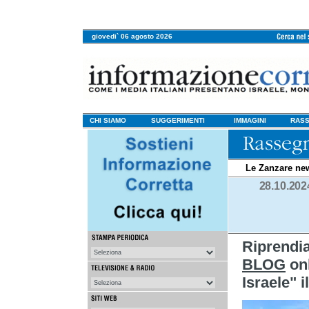
giovedi` 06 agosto 2026
CHI SIAMO
SUGGERIMENTI
IMMAGINI
RASS
Le Zanzare ne
28.10.202
Riprend
BLOG
onl
Israele" 