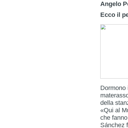
Angelo P
Ecco il p
Dormono in
materasso 
della stan
«Qui al Mu
che fanno 
Sánchez f