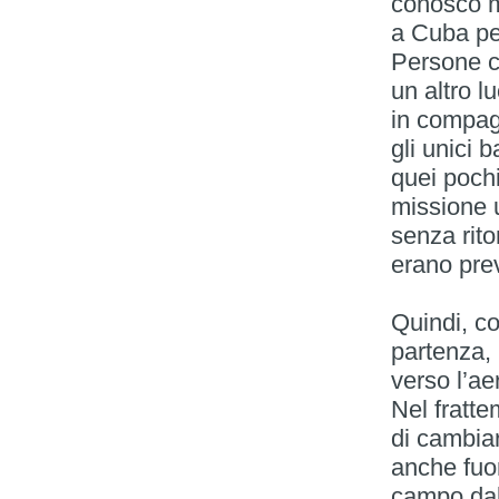
conosco mo
a Cuba per
Persone ch
un altro l
in compagn
gli unici 
quei pochi
missione u
senza rito
erano pre
Quindi, co
partenza, 
verso l’ae
Nel fratte
di cambia
anche fuor
campo dall