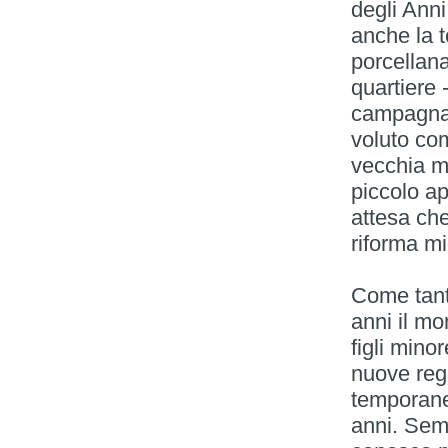
degli Anni
anche la t
porcellana
quartiere 
campagna 
voluto comp
vecchia ma
piccolo a
attesa che
riforma mi
Come tant
anni il m
figli mino
nuove reg
temporane
anni. Sem