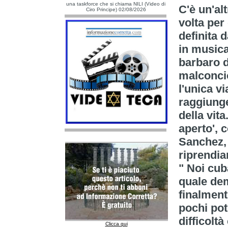
una taskforce che si chiama NILI (Video di
C'è un'alt
Ciro Principe) 02/08/2026
volta per
definita 
in musica
barbaro di
malconcio
l'unica v
raggiunge
della vita
aperto', 
Sanchez, 
riprendi
" Noi cuba
quale dem
finalment
pochi potr
difficolt
Clicca qui