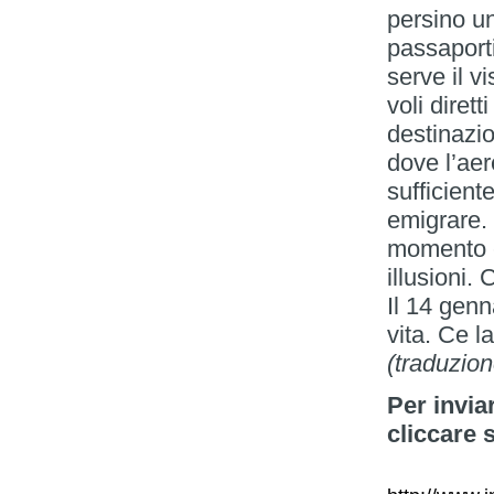
persino un
passaporti
serve il v
voli dirett
destinazi
dove l’ae
sufficient
emigrare.
momento e
illusioni.
Il 14 gen
vita. Ce l
(traduzion
Per invia
cliccare 