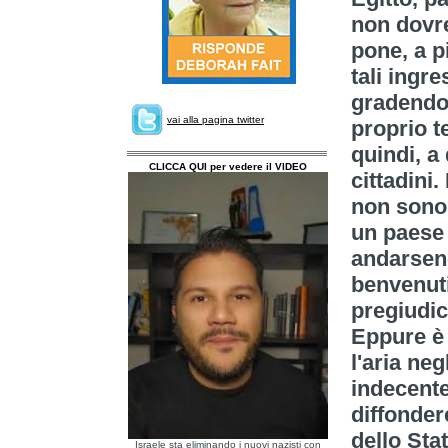
non dovre
pone, a p
tali ingre
gradendo 
vai alla pagina twitter
proprio t
quindi, a
CLICCA QUI per vedere il VIDEO
cittadini.
non sono 
un paese 
andarsene
benvenuti
pregiudic
Eppure è 
l'aria neg
indecente
diffonder
dello Sta
Israele sta eliminando i nuovi nazisti con