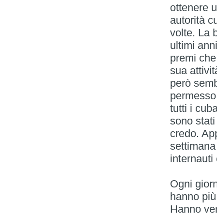
ottenere u
autorità c
volte. La 
ultimi ann
premi che 
sua attivi
però sembr
permesso 
tutti i cu
sono stati
credo. App
settimana 
internauti
Ogni gior
hanno più 
Hanno vend