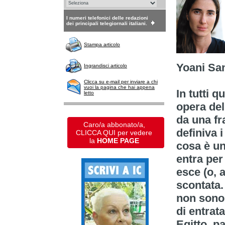
I numeri telefonici delle redazioni
dei principali telegiornali italiani.
Stampa articolo
Yoani 
Ingrandisci articolo
Clicca su e-mail per inviare a chi
vuoi la pagina che hai appena
In tutti 
letto
opera del
da una fr
Caro/a abbonato/a,
definiva i
CLICCA QUI per vedere
la
HOME PAGE
cosa è un
entra per 
esce (o, 
scontata.
non sono 
di entrat
Egitto, p