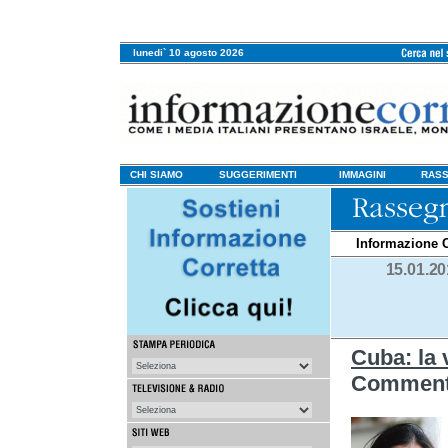
lunedi` 10 agosto 2026
CHI SIAMO
SUGGERIMENTI
IMMAGINI
RASS
Informazione C
15.01.2
Cuba: la 
Commento