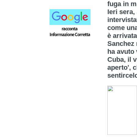
fuga in m
Ieri sera
intervist
come una 
è arrivat
Sanchez n
ha avuto 
Cuba, il v
aperto', 
sentircelo