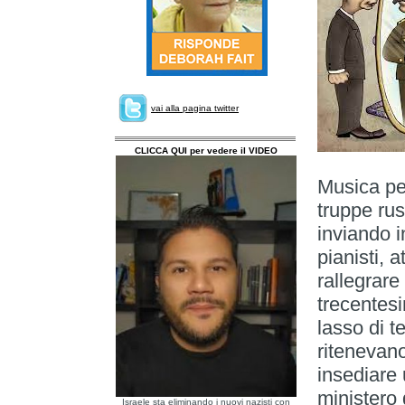
vai alla pagina twitter
CLICCA QUI per vedere il VIDEO
Musica per
truppe ru
inviando in
pianisti, 
rallegrare 
trecentesi
lasso di t
ritenevano
insediare 
ministero 
Israele sta eliminando i nuovi nazisti con