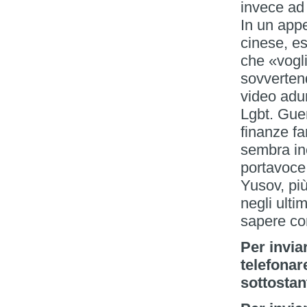
invece ad 
In un appe
cinese, eso
che «vogli
sovvertend
video adun
Lgbt. Guer
finanze fa
sembra inc
portavoce 
Yusov, più
negli ulti
sapere com
Per invia
telefonar
sottostan