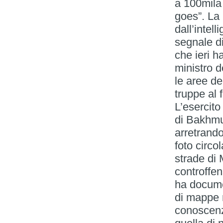
a 100mila 
goes”. La 
dall’intel
segnale di
che ieri h
ministro d
le aree de
truppe al 
L’esercito
di Bakhmu
arretrando
foto circo
strade di 
controffe
ha docume
di mappe r
conoscenz