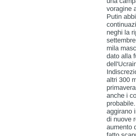
una campa
voragine a
Putin abbi
continuazi
neghi la r
settembre
mila masch
dato alla 
dell'Ucrai
Indiscrezi
altri 300 
primavera
anche i c
probabile.
aggirano i
di nuove 
aumento de
fatto scap