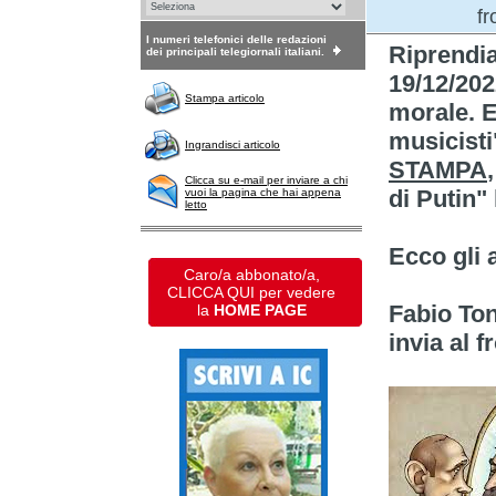
fr
I numeri telefonici delle redazioni
Riprendi
dei principali telegiornali italiani.
19/12/2022
Stampa articolo
morale. E
musicisti
Ingrandisci articolo
STAMPA
Clicca su e-mail per inviare a chi
di Putin"
vuoi la pagina che hai appena
letto
Ecco gli a
Caro/a abbonato/a,
CLICCA QUI per vedere
Fabio To
la
HOME PAGE
invia al f