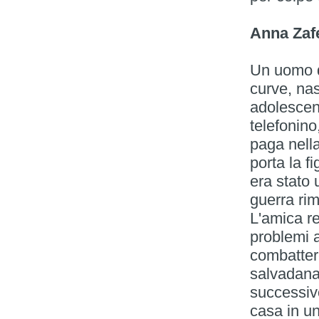
Anna Zaf
Un uomo d
curve, nas
adolescent
telefonino
paga nella
porta la f
era stato 
guerra rima
L'amica re
problemi a
combattere
salvadanai
successivo
casa in un