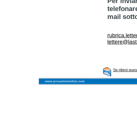
Per invia
telefonar
mail sott
rubrica.lett
lettere@las
Se ritieni que
www.jerusalemonline.com