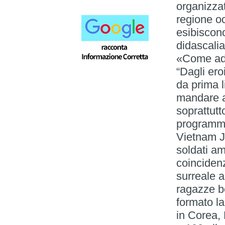
organizzat
regione oc
esibiscono
didascalia
«Come ad 
“Dagli ero
da prima l
mandare al
soprattut
programma
Vietnam J
soldati am
coincidenz
surreale 
ragazze b
formato l
in Corea, 