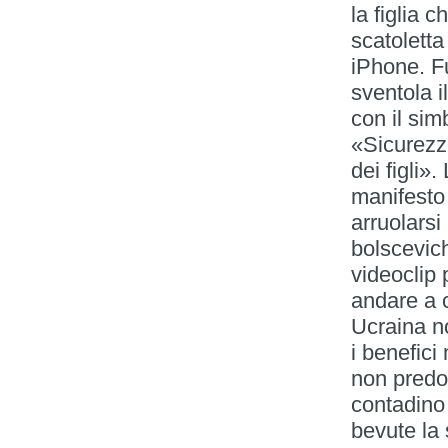
la figlia c
scatoletta
iPhone. F
sventola i
con il sim
«Sicurezza
dei figli»
manifesto 
arruolarsi
bolscevic
videoclip 
andare a 
Ucraina n
i benefici
non predom
contadino
bevute la 