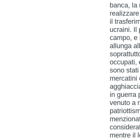
banca, la 
realizzare 
il trasfer
ucraini. I
campo, e i
allunga al
soprattutt
occupati,
sono stati 
mercatini 
agghiaccia
in guerra 
venuto a n
patriottis
menzionat
considerat
mentre il