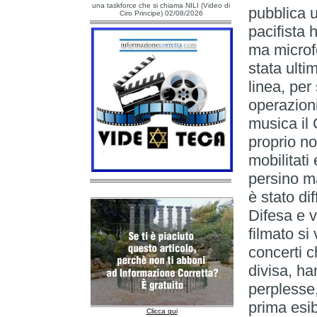
una taskforce che si chiama NILI (Video di
pubblica 
Ciro Principe) 02/08/2026
pacifista 
ma microfo
stata ulti
linea, per
operazioni
musica il 
proprio n
mobilitati
persino ma
è stato di
Difesa e v
filmato si
concerti c
divisa, ha
perplesse,
prima esib
Clicca qui