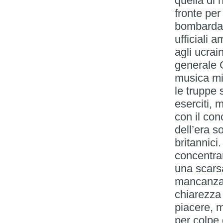
quella di 
fronte per 
bombardat
ufficiali 
agli ucrai
generale G
musica mil
le truppe 
eserciti, 
con il con
dell’era so
britannici
concentran
una scarsa
mancanza 
chiarezza 
piacere, m
per colpe d