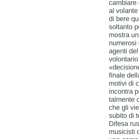
cambiare q
al volante
di bere qu
soltanto p
mostra un 
numerosi d
agenti del
volontari
«decision
finale del
motivi di 
incontra p
talmente c
che gli vi
subito di 
Difesa rus
musicisti 