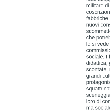
militare d
coscrizione
fabbriche 
nuovi cons
scommetter
che potreb
lo si vede
commissio
sociale. I
didattica, 
scontate,
grandi cul
protagonis
squattrina
sceneggia
loro di c
ma sociale