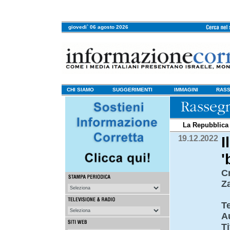
giovedi` 06 agosto 2026
CHI SIAMO
SUGGERIMENTI
IMMAGINI
RASS
La Repubblica
19.12.2022
I
'
C
Z
T
A
Ti