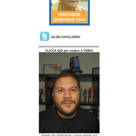
vai alla pagina twitter
CLICCA QUI per vedere il VIDEO
Israele sta eliminando i nuovi nazisti con