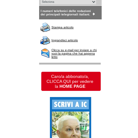
I numeri telefonici delle redazioni
dei principali telegiornali italiani.
Stampa articolo
Ingrandisci articolo
Clicca su e-mail per inviare a chi
vuoi la pagina che hai appena
letto
Caro/a abbonato/a,
CLICCA QUI per vedere
la
HOME PAGE