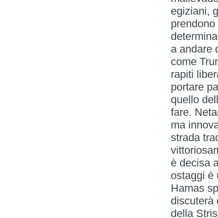
egiziani, g
prendono 
determinat
a andare 
come Trum
rapiti libe
portare p
quello del
fare. Neta
ma innova
strada tr
vittoriosa
è decisa a
ostaggi è 
Hamas spa
discuterà 
della Stris