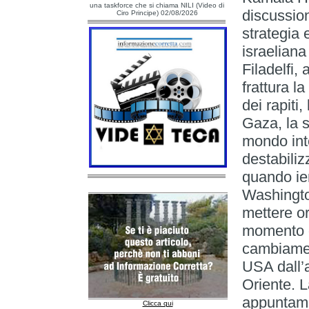
una taskforce che si chiama NILI (Video di
discussion
Ciro Principe) 02/08/2026
strategia 
israelian
Filadelfi,
frattura l
dei rapiti
Gaza, la s
mondo inte
destabiliz
quando ie
Washingto
mettere o
momento d
cambiamen
USA dall’a
Oriente. L
appuntame
Clicca qui