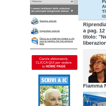
P
A
I numeri telefonici delle redazioni
Ti
dei principali telegiornali italiani.
li
Stampa articolo
Riprendi
a pag. 12
Ingrandisci articolo
titolo: "
Clicca su e-mail per inviare a chi
vuoi la pagina che hai appena
liberazio
letto
Caro/a abbonato/a,
CLICCA QUI per vedere
la
HOME PAGE
Fiamma N