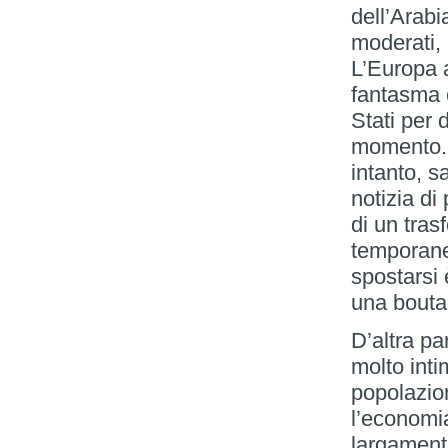
dell’Arabi
moderati, 
L’Europa al
fantasma c
Stati per d
momento. 
intanto, 
notizia di
di un tras
temporane
spostarsi 
una bouta
D’altra pa
molto inti
popolazion
l’economi
largament