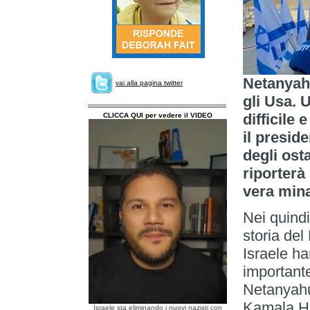
Netanyahu
vai alla pagina twitter
gli Usa. 
difficile 
CLICCA QUI per vedere il VIDEO
il presid
degli ost
riporterà 
vera mina
Nei quindi
storia del
Israele h
importante
Netanyahu 
Kamala Ha
Israele sta eliminando i nuovi nazisti con