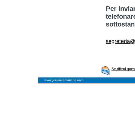
Per invia
telefonar
sottostan
segreteria@i
Se ritieni que
www.jerusalemonline.com