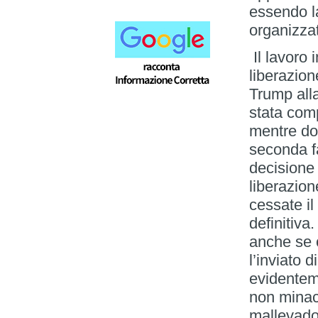
essendo l
organizzat
Il lavoro 
liberazion
Trump alla
stata com
mentre do
seconda fa
decisione
liberazio
cessate il
definitiva
anche se 
l’inviato 
evidentem
non minacc
mallevador