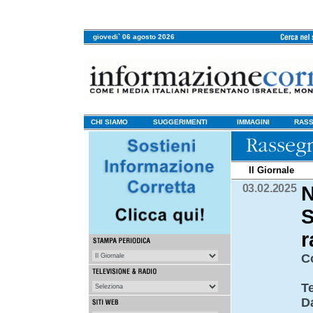
giovedi` 06 agosto 2026
CHI SIAMO
SUGGERIMENTI
IMMAGINI
RASS
Il Giornale
03.02.2025
N
S
r
C
T
D