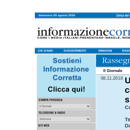
domenica 09 agosto 2026
CHI SIAMO
SUGGERIMENTI
IMMAGINI
RASS
Il Giornale
08.11.2018
U
c
s
C
Te
D