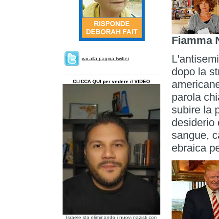
Fiamma N
L'antisem
vai alla pagina twitter
dopo la st
americane
CLICCA QUI per vedere il VIDEO
parola chi
subire la 
desiderio 
sangue, c
ebraica pe
Israele sta eliminando i nuovi nazisti con