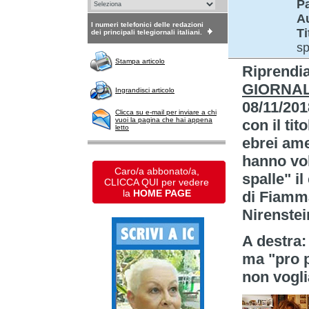
P
A
I numeri telefonici delle redazioni
Ti
dei principali telegiornali italiani.
sp
Stampa articolo
Riprendi
GIORNA
Ingrandisci articolo
08/11/201
Clicca su e-mail per inviare a chi
vuoi la pagina che hai appena
con il tit
letto
ebrei ame
hanno vol
Caro/a abbonato/a,
spalle" 
CLICCA QUI per vedere
la
HOME PAGE
di Fiamm
Nirenstei
A destra:
ma "pro p
non vogli