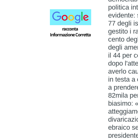
politica i
evidente:
77 degli i
gestito i r
cento degl
degli amer
il 44 per 
dopo l'att
averlo cau
in testa 
a prendere
82mila per
biasimo: «
atteggiam
divaricazi
ebraico s
presidente