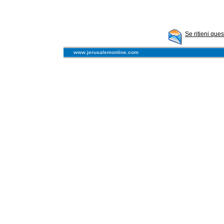
Se ritieni que
www.jerusalemonline.com