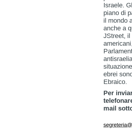
Israele. G
piano di 
il mondo a
anche a qu
JStreet, i
americani,
Parlament
antisraeli
situazione
ebrei sono
Ebraico.
Per invia
telefonar
mail sott
segreteria@i