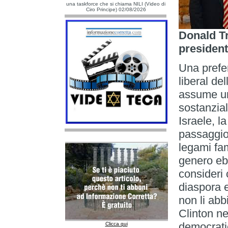
una taskforce che si chiama NILI (Video di
Ciro Principe) 02/08/2026
Donald T
president
Una prefer
liberal d
assume un
sostanzial
Israele, la
passaggio
legami fam
genero eb
consideri c
diaspora e
non li abb
Clinton ne
democratic
Clicca qui