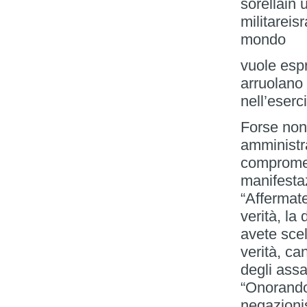
sorellain 
militareis
mondo
vuole espr
arruolano 
nell’eserci
Forse non
amministra
compromes
manifestaz
“Affermate
verità, la
avete sce
verità, ca
degli ass
“Onorandol
negazioni