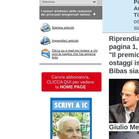
P
A
I numeri telefonici delle redazioni
Ti
dei principali telegiornali italiani.
os
si
Stampa articolo
Riprendi
Ingrandisci articolo
pagina 1,
Clicca su e-mail per inviare a chi
"Il premi
vuoi la pagina che hai appena
letto
ostaggi i
Bibas sia
Caro/a abbonato/a,
CLICCA QUI per vedere
la
HOME PAGE
Giulio Me