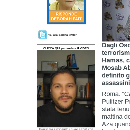
vai alla pagina twitter
Dagli Osc
CLICCA QUI per vedere il VIDEO
terrorism
Hamas, cr
Mosab Ab
definito g
assassini
Roma. “Car
Pulitzer 
stata tenu
mattina de
Aza quando
Israele sta eliminando i nuovi nazisti con