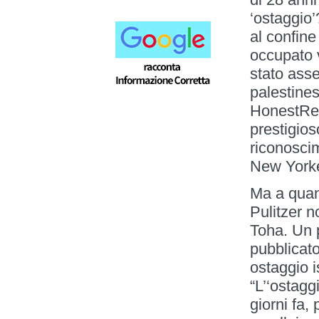
‘ostaggio’
al confine
occupato v
stato ass
palestine
HonestRep
prestigio
riconoscim
New Yorke
Ma a quant
Pulitzer n
Toha. Un p
pubblicato
ostaggio 
“L’‘ostagg
giorni fa,