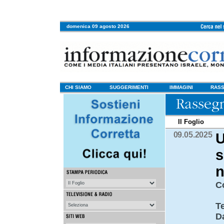
domenica 09 agosto 2026
CHI SIAMO
SUGGERIMENTI
IMMAGINI
RASS
Il Foglio
09.05.2025
U
s
n
C
T
D