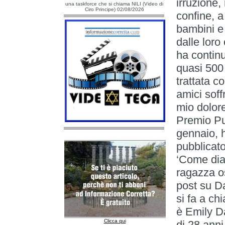
irruzione,
una taskforce che si chiama NILI (Video di
Ciro Principe) 02/08/2026
confine, 
bambini e a
dalle loro
ha continu
quasi 500 
trattata 
amici soff
mio dolor
Premio Pu
gennaio, 
pubblicat
‘Come dia
ragazza o
post su D
si fa a c
è Emily D
Clicca qui
di 28 ann