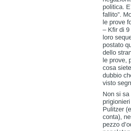
politica. 
fallito”.
le prove 
– Kfir di 9
loro seque
postato q
dello str
le prove,
cosa siet
dubbio che
visto segni
Non si sa 
prigionier
Pulitzer (
conta), n
pezzo d’o