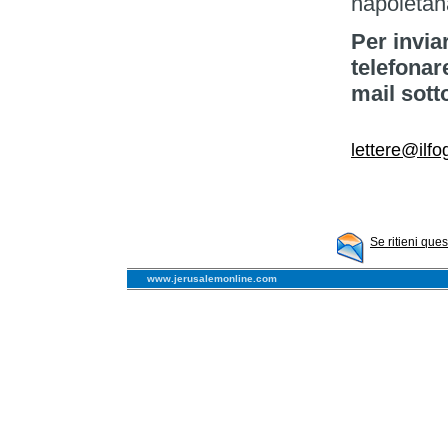
napoletan
Per invia
telefonar
mail sott
lettere@ilfog
Se ritieni que
www.jerusalemonline.com