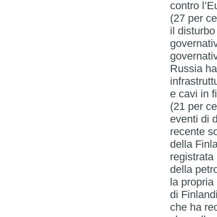
contro l’E
(27 per ce
il disturb
governativ
governativi
Russia ha
infrastrut
e cavi in f
(21 per ce
eventi di 
recente s
della Fin
registrata
della petr
la propri
di Finland
che ha rec