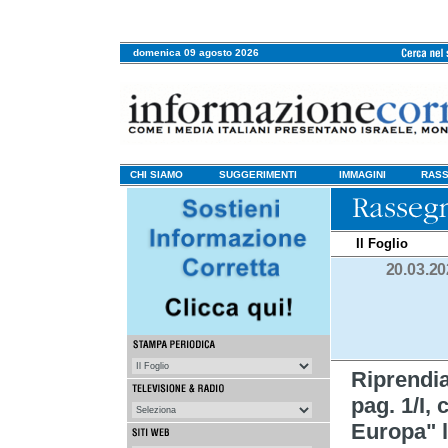
domenica 09 agosto 2026
CHI SIAMO
SUGGERIMENTI
IMMAGINI
RASS
Il Foglio
20.03.2
Riprendi
pag. 1/I, 
Europa" l