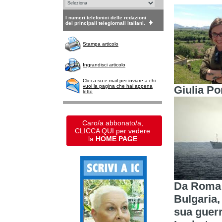
I numeri telefonici delle redazioni
dei principali telegiornali italiani.
Stampa articolo
Ingrandisci articolo
Clicca su e-mail per inviare a chi
vuoi la pagina che hai appena
Giulia Po
letto
Caro/a abbonato/a,
CLICCA QUI per vedere
la
HOME PAGE
Da Roma a
Bulgaria,
sua guerr