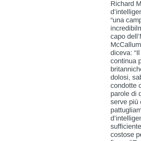
Richard Mo
d’intellig
“una camp
incredibil
capo dell’
McCallum,
diceva: “I
continua p
britannich
dolosi, sa
condotte 
parole di
serve più 
pattugliam
d’intellig
sufficient
costose p