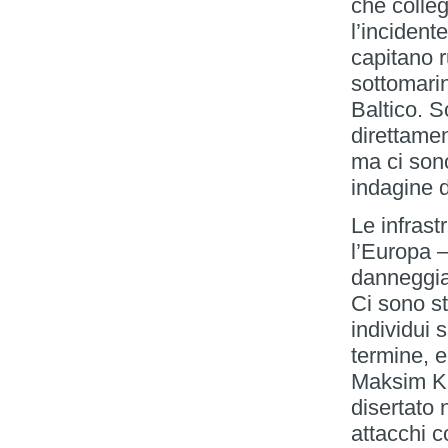
che colleg
l’incident
capitano r
sottomari
Baltico. S
direttamen
ma ci sono
indagine d
Le infrast
l’Europa 
danneggiar
Ci sono st
individui 
termine, e
Maksim Kuz
disertato 
attacchi c