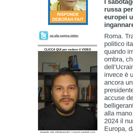
I sabotag
russa per
europei u
ingannar
Roma. Tra 
vai alla pagina twitter
politico it
CLICCA QUI per vedere il VIDEO
quando inv
ombra, che
dell’Ucrai
invece è u
ancora una
president
accuse dei
belligeran
alla mano,
2024 il nu
Europa, da
Israele sta eliminando i nuovi nazisti con