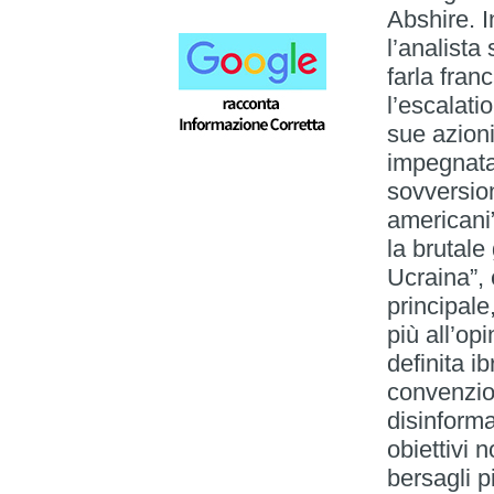
Abshire. I
l’analista
farla fran
l’escalati
sue azioni
impegnata
sovversion
americani”
la brutale
Ucraina”, 
principale
più all’op
definita i
convenzio
disinform
obiettivi 
bersagli p