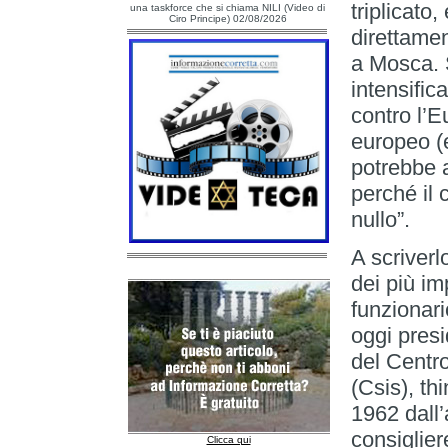
triplicato,
una taskforce che si chiama NILI (Video di
Ciro Principe) 02/08/2026
direttament
a Mosca. S
intensific
contro l’E
europeo (
potrebbe a
perché il 
nullo”.
A scriverl
dei più im
funzionari
oggi presi
del Centro
(Csis), th
1962 dall’
consiglie
Clicca qui