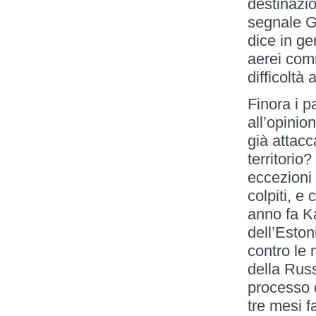
destinazi
segnale G
dice in ge
aerei com
difficoltà 
Finora i p
all’opinio
già attacc
territorio
eccezioni 
colpiti, e
anno fa Ka
dell’Eston
contro le 
della Russ
processo 
tre mesi f