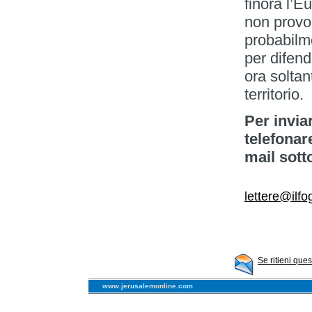
finora l’E
non provo
probabilm
per difend
ora soltan
territorio.
Per invia
telefonar
mail sott
lettere@ilfog
Se ritieni que
www.jerusalemonline.com