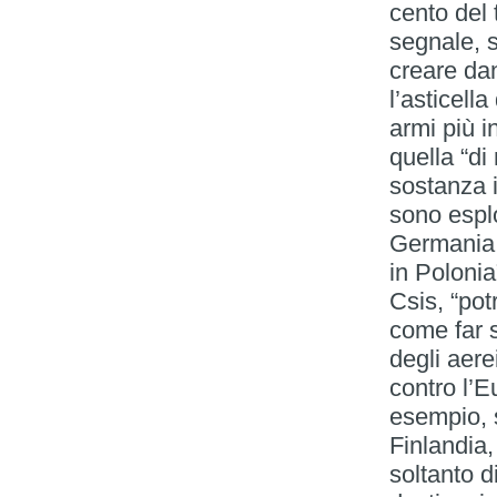
cento del 
segnale, s
creare dan
l’asticell
armi più i
quella “di
sostanza 
sono esplo
Germania,
in Polonia
Csis, “pot
come far s
degli aere
contro l’E
esempio, s
Finlandia,
soltanto d