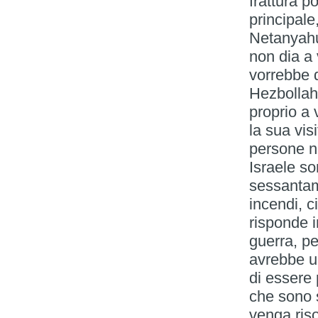
frattura p
principale
Netanyahu
non dia a
vorrebbe d
Hezbollah
proprio a 
la sua visi
persone ne
Israele s
sessantami
incendi, c
risponde 
guerra, pe
avrebbe un
di essere p
che sono s
venga riso