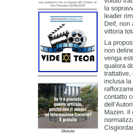
voluto tra
una taskforce che si chiama NILI (Video di
Ciro Principe) 02/08/2026
la sopravv
leader ri
Deif, non
vittoria to
La propost
non deli
venga estr
qualora d
trattative,
inclusa la
rafforzam
contatto c
dell’Autor
Mazen. Il 
normalizza
Cisgiordani
Clicca qui