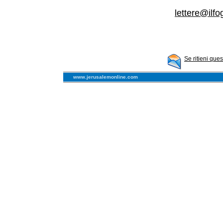
lettere@ilfog
Se ritieni que
www.jerusalemonline.com