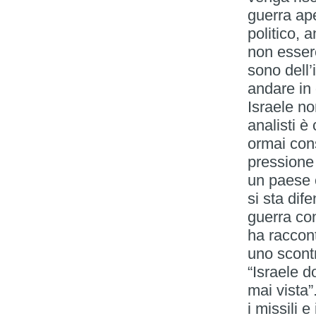
guerra ape
politico, 
non essere
sono dell’
andare in 
Israele non
analisti è 
ormai con
pressione
un paese c
si sta di
guerra con
ha raccon
uno scont
“Israele 
mai vista”
i missili e