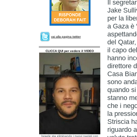
Il segreta
Jake Sulli
per la lib
a Gaza è “
aspettando
vai alla pagina twitter
del Qatar
il capo de
CLICCA QUI per vedere il VIDEO
hanno inco
direttore d
Casa Bian
sono andat
quando si 
stanno met
che i nego
la pressio
Striscia h
riguardo 
Israele sta eliminando i nuovi nazisti con