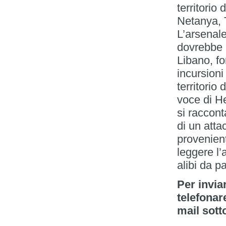
territorio
Netanya, T
L’arsenale
dovrebbe p
Libano, fo
incursioni 
territorio
voce di He
si raccont
di un atta
provenien
leggere l’
alibi da p
Per invia
telefonar
mail sott