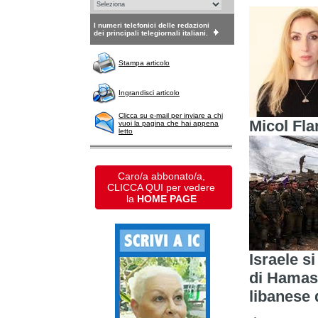
I numeri telefonici delle redazioni
dei principali telegiornali italiani.
Stampa articolo
Ingrandisci articolo
Clicca su e-mail per inviare a chi
Micol Fl
vuoi la pagina che hai appena
letto
Caro/a abbonato/a,
CLICCA QUI per vedere
la
HOME PAGE
Israele si
di Hamas 
libanese 