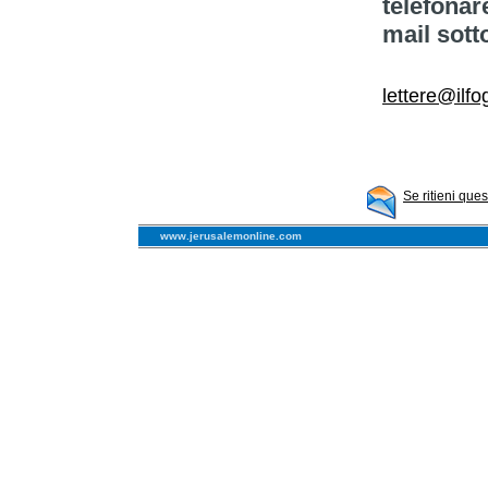
telefonar
mail sott
lettere@ilfog
Se ritieni que
www.jerusalemonline.com