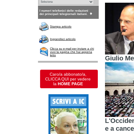
I numeri telefonici delle redazioni
dei principali telegiornali italiani.
Stampa articolo
Ingrandisci articolo
Clicca su e-mail per inviare a chi
vuoi la pagina che hai appena
letto
Giulio Me
Caro/a abbonato/a,
CLICCA QUI per vedere
la
HOME PAGE
L'Occiden
e a cancel