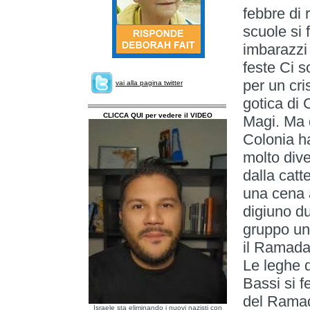
febbre di ramadan Le città si illuminano, calcio e scuole si fermano e i nuovi giacobini, per evitare imbarazzi multiculti, vogliono cancellare tutte le feste Ci sono pochi luoghi più prestigiosi e solenni per un cristiano durante la Pasqua della cattedrale gotica di Colonia, che custodisce le reliquie dei re Magi. Ma durante la Settimana Santa, la città di Colonia ha organizzato anche un evento religioso molto diverso. Nello stadio di calcio non lontano dalla cattedrale, c’era il “primo Iftar comunitario”, una cena al tramonto per celebrare la fine del digiuno durante il mese sacro islamico. Intanto un gruppo universitario organizzava una preghiera per il Ramadan all’Università di Gottinga, in Germania. Le leghe di calcio di Inghilterra, Germania e Paesi Bassi si fermavano invece per la cosiddetta “pausa del Ramadan”: durante le partite, gli arbitri hanno il potere di interrompere il gioco, chiedendo al portiere di indugiare in un rinvio, e permettere ai fedeli del Profeta di bere o mangiare. A Oslo, in Norvegia, accanto al municipio, veniva allestita una mostra finanziata con fondi pubblici per celebrare i trenta giorni di digiuno. “Le luci del Ramadan dimostrano che siamo a favore dell’inclusione e della diversità”, declamava il consiglio comunale di Oslo. Le luci del Ramadan erano rimaste accese nel West End di Londra anche durante il fine settimana di Pasqua a Oxford Street, Piccadilly Circus e Leicester Square, illuminate di mezzelune e lanterne, volute dal sindaco Sadiq Khan. Nell’Europa della secolarizzazione, del multiculturalismo e del relativismo, c’è una strana febbre di Ramadan. Si devono consentire i veli integrali simboli di “libertà”, chiudere le scuole e gli stadi per il Ramadan in nome della “tolleranza” e chiudere un occhio, anzi due, per le esenzioni ai corsi di educazione fisica, musica e arte in nome del “rispetto”. E pazienza se in Francia una ragazzina è stata appena picchiata quasi a morte da tre coetanei perché non indossava il velo. Nei giorni scorsi, le stazioni della metropolitana di Londra hanno iniziato a trasmettere l’orario de
vai alla pagina twitter
CLICCA QUI per vedere il VIDEO
Israele sta eliminando i nuovi nazisti con