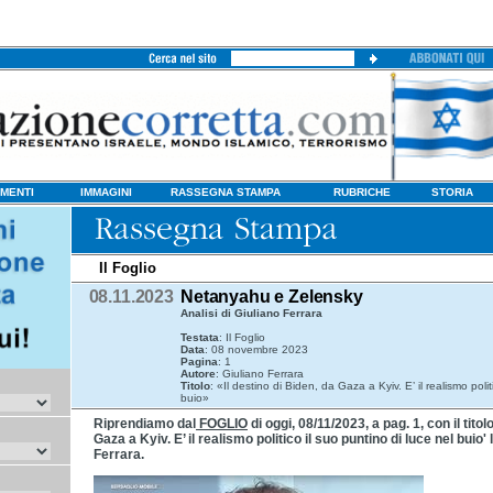
MENTI
IMMAGINI
RASSEGNA STAMPA
RUBRICHE
STORIA
Il Foglio
08.11.2023
Netanyahu e Zelensky
Analisi di Giuliano Ferrara
Testata
: Il Foglio
Data
: 08 novembre 2023
Pagina
: 1
Autore
: Giuliano Ferrara
Titolo
: «Il destino di Biden, da Gaza a Kyiv. E’ il realismo polit
buio»
Riprendiamo dal
FOGLIO
di oggi, 08/11/2023, a pag. 1, con il titol
Gaza a Kyiv. E’ il realismo politico il suo puntino di luce nel buio' l
Ferrara.