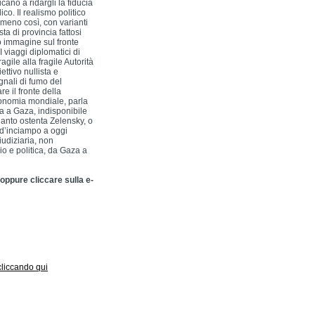
cano a ridargli la fiducia
ico. Il realismo politico
 meno così, con varianti
a di provincia fattosi
o immagine sul fronte
 viaggi diplomatici di
agile alla fragile Autorità
ettivo nullista e
gnali di fumo del
e il fronte della
economia mondiale, parla
a a Gaza, indisponibile
anto ostenta Zelensky, o
 d’inciampo a oggi
iudiziaria, non
o e politica, da Gaza a
 oppure cliccare sulla e-
 cliccando qui