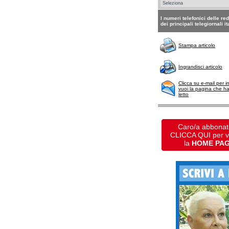
I numeri telefonici delle re
dei principali telegiornali it
Stampa articolo
Ingrandisci articolo
Clicca su e-mail per i
vuoi la pagina che h
letto
Caro/a abbonat
CLICCA QUI per 
la
HOME PA