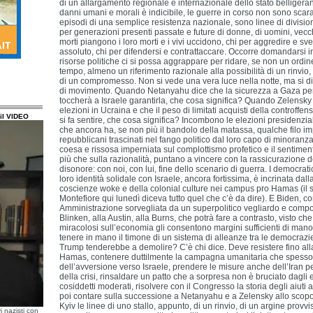
di un allargamento regionale e internazionale dello stato belligerant
danni umani e morali è indicibile, le guerre in corso non sono sca
episodi di una semplice resistenza nazionale, sono linee di divisio
per generazioni presenti passate e future di donne, di uomini, vecch
morti piangono i loro morti e i vivi uccidono, chi per aggredire e sv
assoluto, chi per difendersi e contrattaccare. Occorre domandarsi 
risorse politiche ci si possa aggrappare per ridare, se non un ordi
tempo, almeno un riferimento razionale alla possibilità di un rinvio,
di un compromesso. Non si vede una vera luce nella notte, ma si d
di movimento. Quando Netanyahu dice che la sicurezza a Gaza per
toccherà a Israele garantirla, che cosa significa? Quando Zelensky
elezioni in Ucraina e che il peso di limitati acquisti della controffens
il VIDEO
si fa sentire, che cosa significa? Incombono le elezioni presidenzial
che ancora ha, se non più il bandolo della matassa, qualche filo im
repubblicani trascinati nel fango politico dal loro capo di minora
coesa e rissosa imperniata sul complottismo profetico e il sentimen
più che sulla razionalità, puntano a vincere con la rassicurazione
disonore: con noi, con lui, fine dello scenario di guerra. I democrati
loro identità solidale con Israele, ancora fortissima, è incrinata dalla 
coscienze woke e della colonial culture nei campus pro Hamas (il
Montefiore qui lunedì diceva tutto quel che c’è da dire). E Biden, c
Amministrazione sorvegliata da un superpolitico vegliardo e compo
Blinken, alla Austin, alla Burns, che potrà fare a contrasto, visto c
miracolosi sull’economia gli consentono margini sufficienti di man
tenere in mano il timone di un sistema di alleanze tra le democrazie
Trump tenderebbe a demolire? C’è chi dice. Deve resistere fino alla
Hamas, contenere duttilmente la campagna umanitaria che spesso
dell’avversione verso Israele, prendere le misure anche dell’Iran pe
della crisi, rinsaldare un patto che a sorpresa non è bruciato dagli e
cosiddetti moderati, risolvere con il Congresso la storia degli aiuti al
poi contare sulla successione a Netanyahu e a Zelensky allo scopo 
Kyiv le linee di uno stallo, appunto, di un rinvio, di un argine provv
i nazisti con