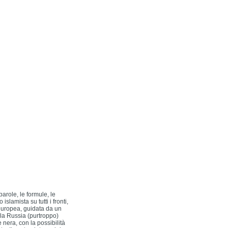
arole, le formule, le
slamista su tutti i fronti,
europea, guidata da un
lla Russia (purtroppo)
 nera, con la possibilità