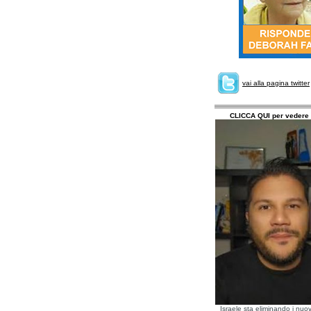
vai alla pagina twitter
CLICCA QUI per vedere 
Israele sta eliminando i nuov