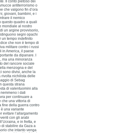
e. Il conto pietoso dei
ramucce antiterrorismo o
ne che valgono fin d’ora
i, giovani, bambini, e i
entrare il nemico
in questo quadro a quali
ne mondiale al nostro
 di un argine provvisorio,
istinguono segni opachi
 un tempo indefinito
 dice che non è tempo di
iva militare contro i russi
i in America, il paese
portante da dipanare. I
nza, ma una minoranza
to del rancore sociale
 della menzogna e del
ci sono divisi, anche la
rivolta nichilista delle
 saggio di Sebag
on questa strana
sta di valentuomini alla
he nemmeno i dati
ovra per continuare a
 che una vittoria di
 fine della guerra contro
 è una variante
r evitare l’allargamento
venti con gli arabi
l’Ucraina, e in fretta, e
di stabilire da Gaza a
isorio che intanto venga