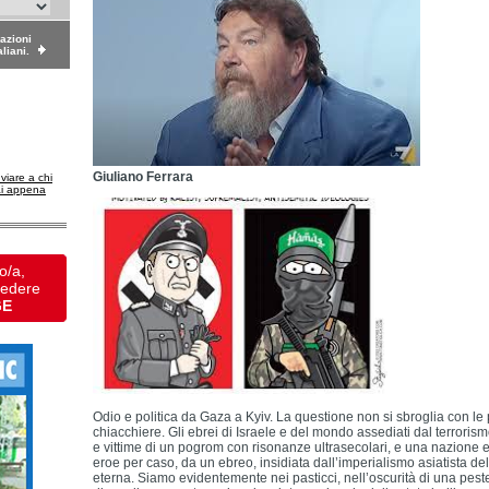
dazioni
aliani.
Giuliano Ferrara
nviare a chi
ai appena
o/a,
vedere
GE
Odio e politica da Gaza a Kyiv. La questione non si sbroglia con le p
chiacchiere. Gli ebrei di Israele e del mondo assediati dal terrorismo i
e vittime di un pogrom con risonanze ultrasecolari, e una nazione 
eroe per caso, da un ebreo, insidiata dall’imperialismo asiatista de
eterna. Siamo evidentemente nei pasticci, nell’oscurità di una peste