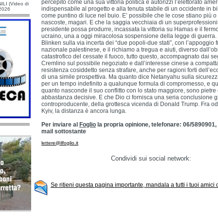
percepito come una sua vittoria politica e autorizzi l’elettorato ameri
ILI (Video di
indispensabile al progetto e alla tenuta stabile di un occidente in bil
/2026
come puntino di luce nel buio. E’ possibile che le cose stiano più o
nascoste, magari. E che la saggia vecchiaia di un superprofessionist
presidente possa produrre, incassata la vittoria su Hamas e il ferm
ucraino, una a oggi miracolosa sospensione della legge di guerra. I
Blinken sulla via incerta dei “due popoli-due stati”, con l’appoggio fr
nazionale palestinese, e il richiamo a tregua e aiuti, diverso dall’obi
catastrofico del cessate il fuoco, tutto questo, accompagnato dai se
Cremlino sul possibile negoziato e dall’interesse cinese a compattar
resistenza cosiddetto senza strafare, anche per ragioni forti dell’
di una simile prospettiva. Ma quanto dice Netanyahu sulla sicurezz
per un tempo indefinito a qualunque formula di compromesso, e qu
quanto nasconde il suo conflitto con lo stato maggiore, sono pietre
abbastanza decisive. E che Dio ci fornisca una seria conclusione g
controproducente, della grottesca vicenda di Donald Trump. Fra odi
Kyiv, la distanza è ancora lunga.
Per inviare al
Foglio
la propria opinione, telefonare: 06/5890901,
mail sottostante
lettere@ilfoglio.it
Condividi sui social network:
Se ritieni questa pagina importante, mandala a tutti i tuoi amici