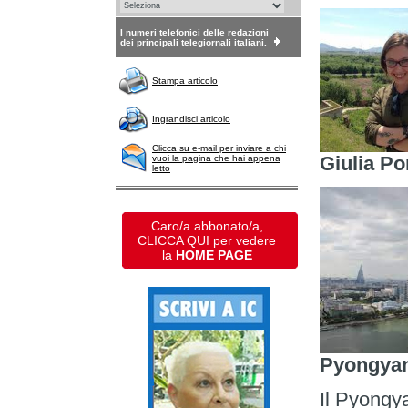
I numeri telefonici delle redazioni
dei principali telegiornali italiani.
Stampa articolo
Ingrandisci articolo
Clicca su e-mail per inviare a chi
Giulia Po
vuoi la pagina che hai appena
letto
Caro/a abbonato/a,
CLICCA QUI per vedere
la
HOME PAGE
Pyongya
Il Pyongya