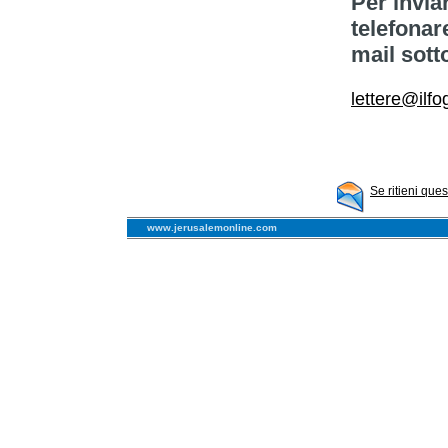
Per invia
telefonar
mail sott
lettere@ilfog
Se ritieni que
www.jerusalemonline.com