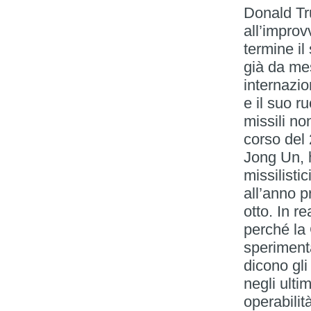
Donald Tru
all’improv
termine il
già da mes
internazi
e il suo ru
missili n
corso del
Jong Un, 
missilistic
all’anno p
otto. In r
perché la
sperimenta
dicono gli
negli ulti
operabilit