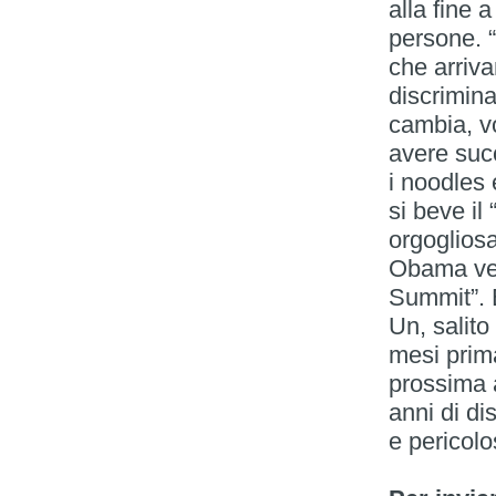
alla fine 
persone. 
che arriva
discrimina
cambia, vo
avere succ
i noodles e
si beve il
orgoglios
Obama ven
Summit”. E
Un, salito
mesi prim
prossima a
anni di di
e pericolo