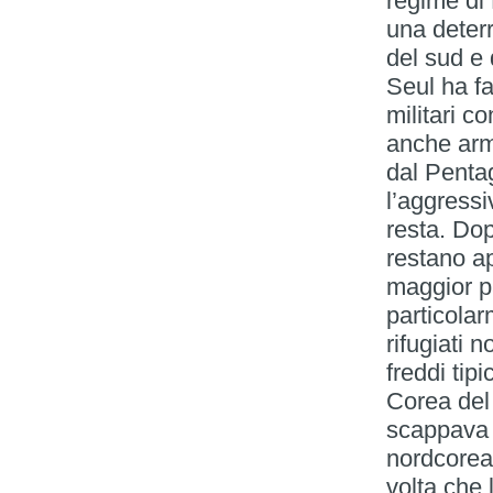
regime di 
una deterr
del sud e 
Seul ha fat
militari 
anche armi
dal Penta
l’aggressi
resta. Do
restano ap
maggior p
particolar
rifugiati 
freddi tip
Corea del 
scappava 
nordcorean
volta che 