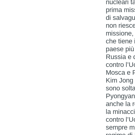
nucleari t
prima miss
di salvagu
non riesc
missione, 
che tiene 
paese più
Russia e d
contro l’U
Mosca e P
Kim Jong 
sono solta
Pyongyang
anche la r
la minacci
contro l’U
sempre me