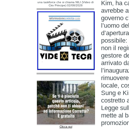
Kim, ha ca
una taskforce che si chiama NILI (Video di
Ciro Principe) 02/08/2026
avrebbe at
governo c
l’uomo del
d’apertura
possibile:
non il reg
gestore de
arrivato d
l’inaugura
rimuovere
locale, cos
Sung e Kim
costretto 
Legge sul
mette al b
promozion
Clicca qui