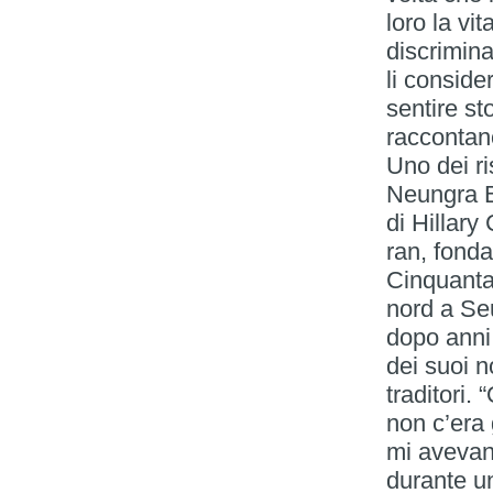
loro la vit
discriminaz
li consider
sentire st
raccontano
Uno dei ri
Neungra Ba
di Hillary
ran, fonda
Cinquanta
nord a Seu
dopo anni
dei suoi n
traditori.
non c’era
mi avevan
durante u