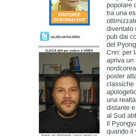
popolare q
tra una e
ottimizzat
diventato 
pub dai co
vai alla pagina twitter
del Pyong
Cnn: per l
CLICCA QUI per vedere il VIDEO
apriva un 
nordcorean
poster att
classiche
apologeti
una realtà
distante e
al Sud ab
Il Pyongya
quando il 
Israele sta eliminando i nuovi nazisti con