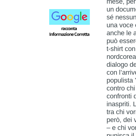
mese, per 
un docume
sé nessun
una voce 
anche le a
può esser
t-shirt con
nordcorean
dialogo d
con l’arri
populista 
contro ch
confronti 
inaspriti.
tra chi vo
però, dei 
– e chi v
punisca il