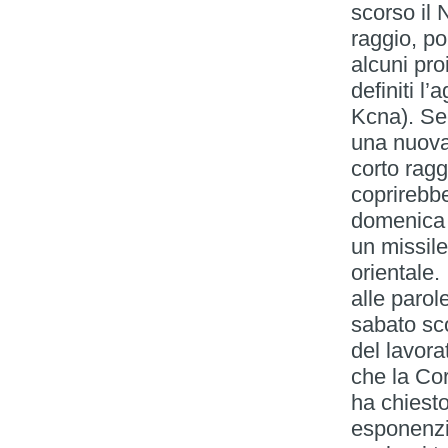
scorso il N
raggio, po
alcuni proi
definiti l
Kcna). Se
una nuova 
corto ragg
coprirebbe
domenica 
un missile
orientale.
alle paro
sabato sco
del lavora
che la Cor
ha chiest
esponenzia