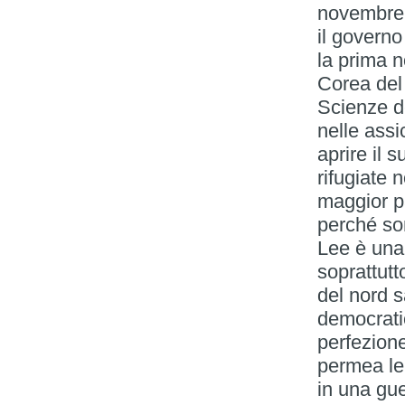
novembre.
il governo
la prima 
Corea del 
Scienze de
nelle assi
aprire il 
rifugiate 
maggior pa
perché son
Lee è una 
soprattutt
del nord 
democrati
perfezion
permea le
in una gue