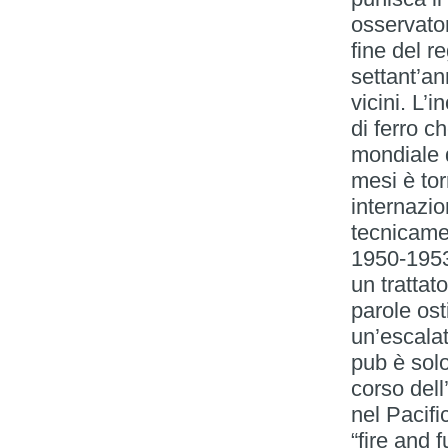
osservator
fine del r
settant’a
vicini. L’
di ferro c
mondiale d
mesi è to
internazi
tecnicamen
1950-1953 
un trattat
parole ost
un’escalat
pub è solo
corso dell
nel Pacifi
“fire and 