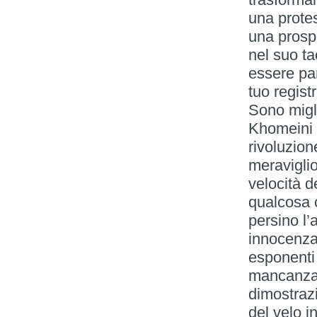
una protes
una prospe
nel suo t
essere par
tuo regist
Sono migli
Khomeini a
rivoluzione
meraviglio
velocità d
qualcosa 
persino l’
innocenza 
esponenti 
mancanza 
dimostrazi
del velo i