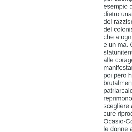
esempio q
dietro una
del razzi
del coloni
che a ogn
e un ma. 
statuniten
alle corag
manifestan
poi però 
brutalmen
patriarcal
reprimono 
scegliere a
cure ripro
Ocasio-Co
le donne a