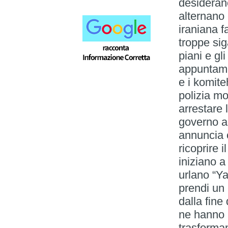
desiderano
alternano 
iraniana f
troppe sig
piani e gl
appuntamen
e i komite
polizia m
arrestare 
governo a
annuncia 
ricoprire i
iniziano a
urlano “Ya 
prendi un 
dalla fine
ne hanno 
trasforma