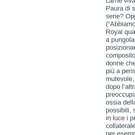
carne viva
Paura di s
serie? Opp
(“Abbiamo 
Royal quan
a pungolar
posiziona
composito 
donne che,
più a pens
mutevole,
dopo l’alt
preoccupan
ossia dell
possibili,
in luce i 
collateral
per esempi