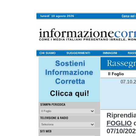
lunedi` 10 agosto 2026
CHI SIAMO
SUGGERIMENTI
IMMAGINI
RASS
Il Foglio
07.10.
Riprendi
FOGLIO
d
07/10/202