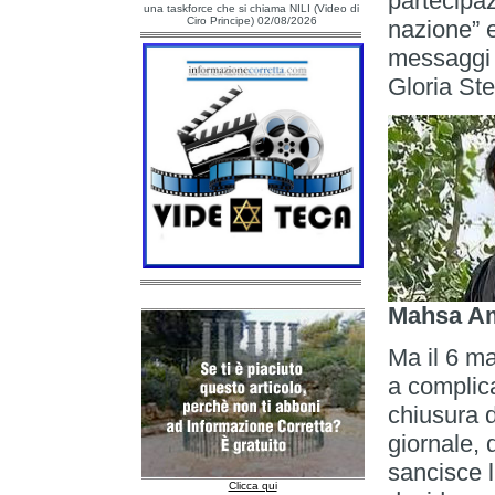
partecipaz
una taskforce che si chiama NILI (Video di
Ciro Principe) 02/08/2026
nazione” e
messaggi 
Gloria Ste
Mahsa Am
Ma il 6 ma
a complica
chiusura d
giornale, 
sancisce l
Clicca qui