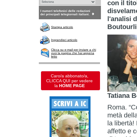
con il tito
disvelam
I numeri telefonici delle redazioni
dei principali telegiornali italiani.
l'analisi 
Boutourli
Stampa articolo
Ingrandisci articolo
Clicca su e-mail per inviare a chi
vuoi la pagina che hai appena
letto
Caro/a abbonato/a,
CLICCA QUI per vedere
la
HOME PAGE
Tatiana B
Roma. “Cog
metà della
la libert
affetto e