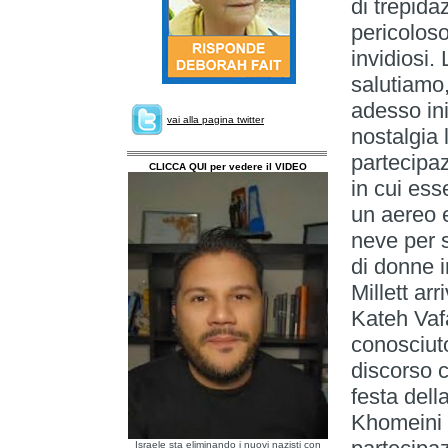
di trepid
pericoloso
invidiosi.
salutiamo,
adesso ini
vai alla pagina twitter
nostalgia 
partecipaz
CLICCA QUI per vedere il VIDEO
in cui ess
un aereo e
neve per s
di donne i
Millett ar
Kateh Vaf
conosciut
discorso c
festa dell
Khomeini 
Israele sta eliminando i nuovi nazisti con