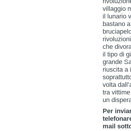
rivoluzion
villaggio
il lunario
bastano a 
bruciapelo
rivoluzion
che divora
il tipo di
grande Sa
riuscita a
soprattut
volta dall
tra vittime
un disper
Per invia
telefonar
mail sott