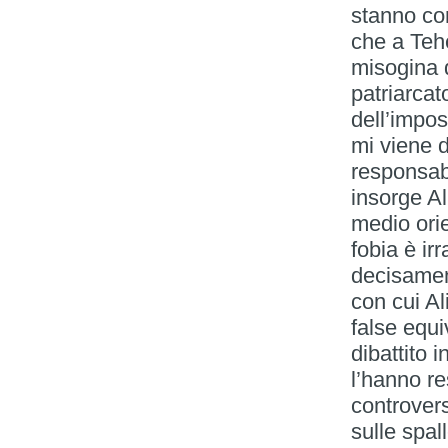
stanno com
che a Teh
misogina d
patriarcat
dell’impos
mi viene d
responsabi
insorge A
medio orie
fobia è ir
decisamen
con cui Al
false equ
dibattito i
l’hanno re
controvers
sulle spall