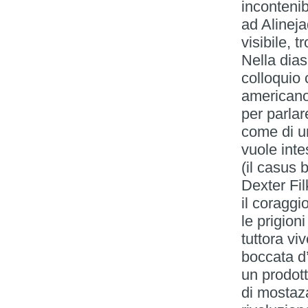
incontenib
ad Alineja
visibile, 
Nella dias
colloquio
americano:
per parlare
come di u
vuole inte
(il casus 
Dexter Fi
il coraggi
le prigion
tuttora vi
boccata d’
un prodott
di mostaza