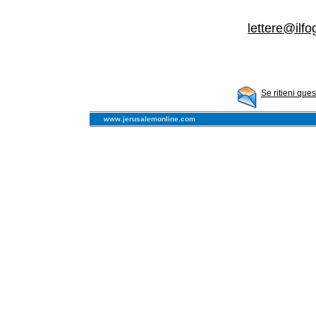
lettere@ilfog
Se ritieni que
www.jerusalemonline.com