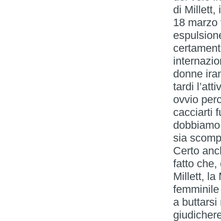
di Millett,
18 marzo 
espulsione
certamente
internazio
donne iran
tardi l’at
ovvio perc
cacciarti 
dobbiamo 
sia scompa
Certo anch
fatto che,
Millett, l
femminile
a buttarsi
giudichere