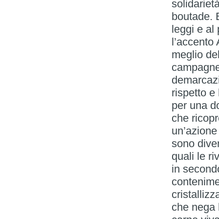
solidariet
boutade. E’
leggi e al
l’accento 
meglio de
campagne, 
demarcazi
rispetto 
per una do
che ricopr
un’azione
sono diven
quali le r
in secondo
contenimen
cristalliz
che nega l