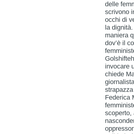
delle femm
scrivono i
occhi di v
la dignità
maniera q
dov’è il c
femministe
Golshifte
invocare 
chiede Mas
giornalist
strapazza
Federica 
femministe
scoperto, 
nasconderv
oppressori