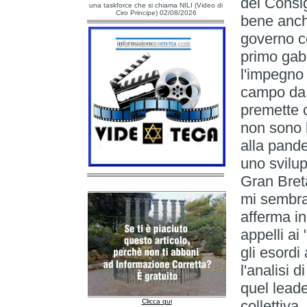
del Consi
una taskforce che si chiama NILI (Video di
Ciro Principe) 02/08/2026
bene anche
governo co
primo gab
l'impegno 
campo da p
premette c
non sono l
alla pand
uno svilu
Gran Breta
mi sembra
afferma in
appelli ai
gli esordi
l'analisi 
quel leade
Clicca qui
collettiva