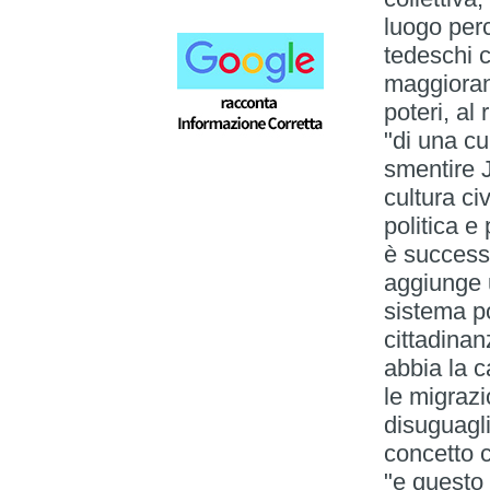
luogo perc
tedeschi c
maggioran
poteri, al 
"di una cu
smentire 
cultura ci
politica e
è successo
aggiunge 
sistema p
cittadinan
abbia la c
le migrazi
disuguagl
concetto c
"e questo 