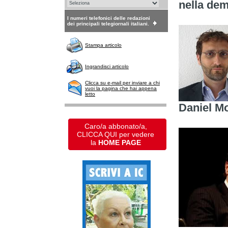
nella de
I numeri telefonici delle redazioni
dei principali telegiornali italiani.
Stampa articolo
Ingrandisci articolo
Clicca su e-mail per inviare a chi
vuoi la pagina che hai appena
letto
Daniel M
Caro/a abbonato/a,
CLICCA QUI per vedere
la
HOME PAGE