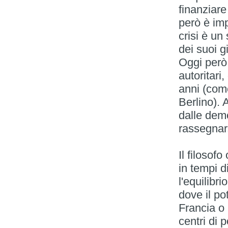
finanziare
però è imp
crisi è un
dei suoi g
Oggi però
autoritari
anni (com
Berlino). 
dalle demo
rassegnars
Il filosof
in tempi d
l'equilibri
dove il po
Francia o 
centri di