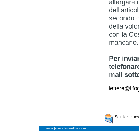
allargare 
dell'artic
secondo cu
della volo
con la Cos
mancano.
Per invia
telefonar
mail sott
lettere@ilfog
Se ritieni que
www.jerusalemonline.com