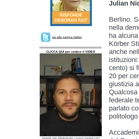
Julian N
Berlino. S
nella dem
ha alcuna 
vai alla pagina twitter
Körber Sti
anche nell
CLICCA QUI per vedere il VIDEO
istituzion
cento) si 
20 per cent
giustizia 
Qualcosa s
federale t
parlato co
politologo
Accademic
Israele sta eliminando i nuovi nazisti con