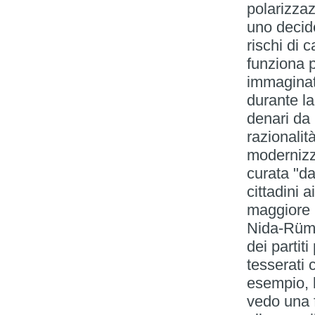
polarizzaz
uno decide
rischi di
funziona p
immaginat
durante l
denari da
razionalit
modernizz
curata "da
cittadini a
maggiore i
Nida-Rüme
dei partiti
tesserati 
esempio, l
vedo una f