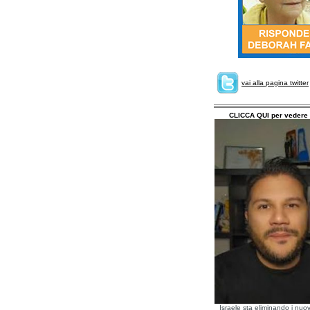
vai alla pagina twitter
CLICCA QUI per vedere 
Israele sta eliminando i nuov