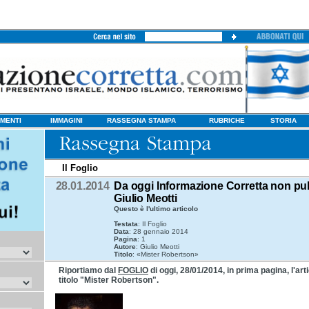
MENTI
IMMAGINI
RASSEGNA STAMPA
RUBRICHE
STORIA
Il Foglio
28.01.2014
Da oggi Informazione Corretta non pu
Giulio Meotti
Questo è l'ultimo articolo
Testata
: Il Foglio
Data
: 28 gennaio 2014
Pagina
: 1
Autore
: Giulio Meotti
Titolo
: «Mister Robertson»
Riportiamo dal
FOGLIO
di oggi, 28/01/2014, in prima pagina, l'arti
titolo "Mister Robertson".