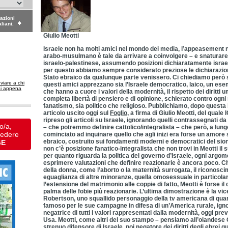
dazioni
aliani.
Giulio Meotti
Israele non ha molti amici nel mondo dei media, l’appeasement 
arabo-musulmano è tale da arrivare a coinvolgere – e snaturare- 
israelo-palestinese, assumendo posizioni dichiaratamente israe
per questo abbiamo sempre considerato preziose le dichiarazioni
Stato ebraico da qualunque parte venissero. Ci chiediamo però se
nviare a chi
questi amici apprezzano sia l’Israele democratico, laico, un esemp
ai appena
che hanno a cuore i valori della modernità, il rispetto dei diritti um
completa libertà di pensiero e di opinione, schierato contro ogni
fanatismo, sia politico che religioso. Pubblichiamo, dopo questa 
articolo uscito oggi sul
Foglio
, a firma di Giulio Meotti, del qual
ripreso gli articoli su Israele, ignorando quelli contrassegnati d
o/a,
– che potremmo definire cattolico/integralista – che però, a lun
vedere
cominciato ad inquinare quello che agli inizi era forse un amore 
ebraico, costruito sui fondamenti moderni e democratici del sion
GE
non c’è posizione fanatico-integralista che non trovi in Meotti il
per quanto riguarda la politica del governo d’Israele, ogni argome
esprimere valutazioni che definire reazionarie è ancora poco. Che
della donna, come l’aborto o la maternità surrogata, il riconoscime
eguaglianza di altre minoranze, quella omosessuale in particolar
l’estensione del matrimonio alle coppie di fatto, Meotti è forse il 
palma delle fobie più reazionarie. L’ultima dimostrazione è la vice
Robertson, uno squallido personaggio della tv americana di quar
famoso per le sue campagne in difesa di un’America rurale, igno
negatrice di tutti i valori rappresentati dalla modernità, oggi prev
Usa. Meotti, come altri del suo stampo – pensiamo all’olandese 
strenuo difensore di Israele, poi negatore dei diritti degli ebrei 