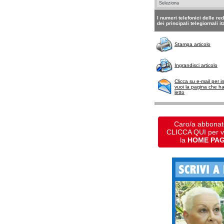
I numeri telefonici delle re
dei principali telegiornali it
Stampa articolo
Ingrandisci articolo
Clicca su e-mail per i
vuoi la pagina che h
letto
Caro/a abbonat
CLICCA QUI per 
la
HOME PA