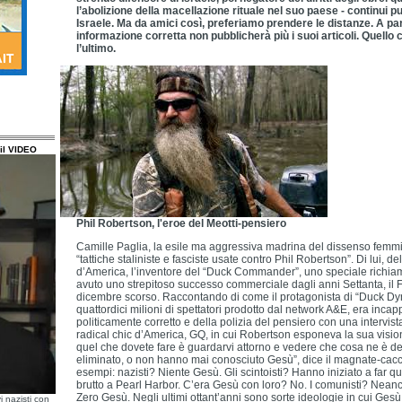
l’abolizione della macellazione rituale nel suo paese - continui p
Israele. Ma da amici così, preferiamo prendere le distanze. A par
informazione corretta non pubblicherà più i suoi articoli. Quello
l’ultimo.
il VIDEO
Phil Robertson, l'eroe del Meotti-pensiero
Camille Paglia, la esile ma aggressiva madrina del dissenso femmin
“tattiche staliniste e fasciste usate contro Phil Robertson”. Di lui, d
d’America, l’inventore del “Duck Commander”, uno speciale richiamo
avuto uno strepitoso successo commerciale dagli anni Settanta, il F
dicembre scorso. Raccontando di come il protagonista di “Duck Dyna
quattordici milioni di spettatori prodotto dal network A&E, era incapp
politicamente corretto e della polizia del pensiero con una intervista
radical chic d’America, GQ, in cui Robertson esponeva la sua visio
quel che dovete fare è guardarvi attorno e vedere che cosa ne è d
eliminato, o non hanno mai conosciuto Gesù”, dice il magnate-caccia
esempi: nazisti? Niente Gesù. Gli scintoisti? Hanno iniziato a far 
brutto a Pearl Harbor. C’era Gesù con loro? No. I comunisti? Neanch
Zero Gesù. Negli ultimi ottant’anni sono sorte ideologie in cui Ges
i nazisti con