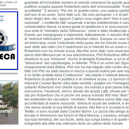
ILI (Video di
guardate all’incredibile numero di omicidi commessi da queste quatt
/2026
putiferio scoppia quando Robertson parla dell’omosessualità: “Il p
accettabile”. E ancora: “Per me, in quanto uomo, una vagina sareb
dell’ano di un uomo. Sono fatto così. Sto solo pensando: c’è di più
dare! Voglio dire, dài, ragazzi! Capisci cosa voglio dire? Non è raz
razionale”. L’emittente A&E sospende a tempo indeterminato il cacci
commentatori liberal, la brava gente di spettacolo e le associazioni pe
una sorta di “ministero della Tolleranza”, come è stato ribattezzat
Events, per svergognare e impoverire, letteralmente, il reprobo Rob
di “redneck millionaires”, questi milionari cafoni. Dunque un caso G
all’americana, come l’industriale della pasta che ha chiesto scusa 
aver detto alla radio che il matrimonio lui lo intende fra un uomo e
Robertson non ha chiesto scusa. Alla fine sono stati i suoi avversari 
lancio dell’offensiva per la sua estromissione, Phil Robertson diff
ribadisce la sua “missione”. Anche la famiglia Robertson, a cui la s
“dissociarsi” dal capofamiglia, lo difende: “Phil è un uomo del Sign
insegnamenti della Bibbia. Phil non ha mai istigato odio contro alc
fatto che Phil sia stato messo in mezzo a questa bufera per aver esp
è un diritto protetto dalla Costituzione”. Ma intanto il network televi
Robertson di pentirsi in pubblico e di chiedere scusa. Lo sponsor d
ristoranti Cracker Barrel, ritira dalla vendita i gadget con l’immagin
soltanto Robertson non chiede scusa, ma manda a quel paese tutto 
esecuzione. Facebook, storico alleato dei gruppi Lgtb, chiude per “e
sito pro Robertson che in poche ore aveva ricevuto 900 mila “likes”.
dei sostenitori del cacciatore “omofobo”. Robertson aveva fatto sa
accontentato di essere riassunto. Voleva le scuse del network, e a
che aveva violato la sua libertà di parola. Alla fine si è scusata la r
Twitter, si sono scusati dalla Cracker Barrel. La caccia alla strega a
tornato in televisione dai boschi di West Monroe, Louisiana, armato
sua tuta mimetica, del suo fucile, della sua lunga barba e di quelle
indigeribili alle élite che volevano farne un cafone della morale.