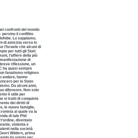
nei confronti del mondo
persino il conflitto
lofobe. Lo sappiamo,
 di amicizia verso lo
 l’Israele che alcuni di
io per tutti gli Stati
ani, l’alfiere della più
 manifestazione di
breve riflessione, un
e IC ha quasi sempre
a un fanatismo religioso
go andare, hanno
sincero per lo Stato
ismo. Da alcuni anni,
 suo difensore. Non solo
nto è utile per
 si tratti di conquiste
nto dei diritti di
e, le nuove famiglie,
cronista al quale va la
nda di tale Phil
t’ordine, diventato
rante, violenta e
alenti nella società
Geert Wilders, prima
quando ha votato per