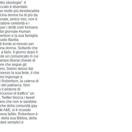
ro ideologie”. Il
eccato è diventato
be molto più desiderabile
! Una donna ha di più da
ionale, amico mio, non è
atore-celebrità e i
r i diritti civili formano
o dal giornale Human
ertson e la sua famiglia
uido Barilla
di fronte al mondo per
 una donna. Soltanto che
a farlo. Il giorno dopo il
onde un comunicato in cui
tampa liberal chiede di
ore che segue gli
uno. Siamo delusi dal
resso la sua fede, il che
sivo ingiunge a
i Robertson, la catena di
e del patriarca. Non
il plotone di
ccesso di traffico” un
 Twitter blocca i tweet
pere che non si sarebbe
nche della comunità gay
ete A&E, si è scusato
veva fallito. Robertson è
 della sua Bibbia, della
 idee semplici e