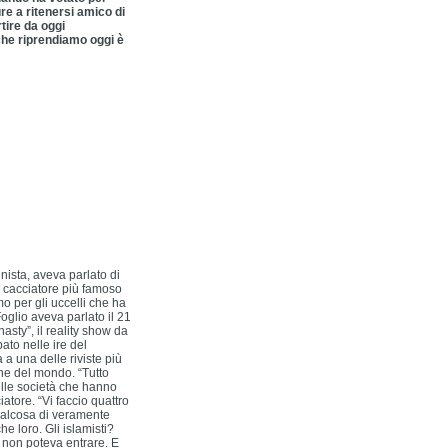
ure a ritenersi amico di
tire da oggi
 che riprendiamo oggi è
ista, aveva parlato di
el cacciatore più famoso
 per gli uccelli che ha
oglio aveva parlato il 21
sty”, il reality show da
ato nelle ire del
 a una delle riviste più
ne del mondo. “Tutto
elle società che hanno
tore. “Vi faccio quattro
qualcosa di veramente
e loro. Gli islamisti?
ù non poteva entrare. E