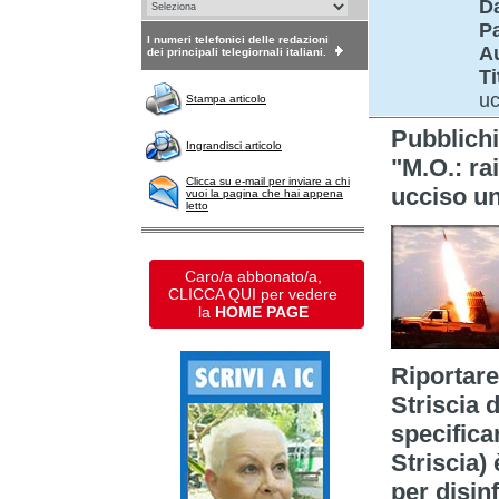
D
P
I numeri telefonici delle redazioni
A
dei principali telegiornali italiani.
Ti
uc
Stampa articolo
Pubblichi
Ingrandisci articolo
"M.O.: rai
Clicca su e-mail per inviare a chi
ucciso un
vuoi la pagina che hai appena
letto
Caro/a abbonato/a,
CLICCA QUI per vedere
la
HOME PAGE
Riportare 
Striscia 
specificar
Striscia) 
per disin