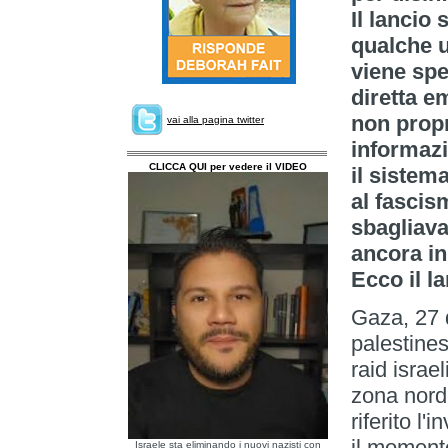
Il lancio
qualche u
viene spe
diretta e
non propri
vai alla pagina twitter
informaz
CLICCA QUI per vedere il VIDEO
il sistem
al fascis
sbagliava
ancora i
Ecco il la
Gaza, 27 d
palestinese
raid israe
zona nord-
riferito l
il momento
Israele sta eliminando i nuovi nazisti con