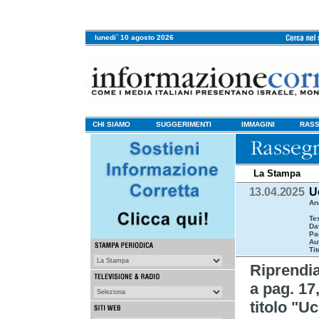
lunedi` 10 agosto 2026
CHI SIAMO
SUGGERIMENTI
IMMAGINI
RASS
La Stampa
13.04.2025
U
An
Te
Da
Pa
Au
Tit
Riprendi
a pag. 17
titolo "U