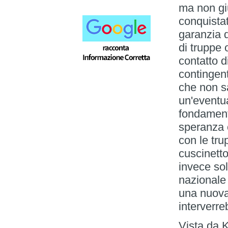
ma non giu
conquista
garanzia d
di truppe 
contatto d
contingen
che non s
un'eventu
fondament
speranza c
con le tru
cuscinetto
invece sol
nazionale
una nuova 
interverre
Vista da K