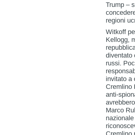
Trump – se
concedere 
regioni uc
Witkoff pe
Kellogg, 
repubblica
diventato 
russi. Poc
responsabi
invitato a
Cremlino K
anti-spion
avrebbero 
Marco Rubi
nazionale 
riconoscev
Cremlino n