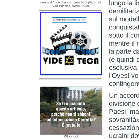
lungo la l
una taskforce che si chiama NILI (Video di
Ciro Principe) 02/08/2026
demilitari
sul modell
conquistat
sotto il c
mentre il 
la parte d
(e quindi 
esclusiva 
l'Ovest ve
contingent
Un accord
divisione d
Paesi, ma
sovranità»
cessazione
ucraini do
Clicca qui