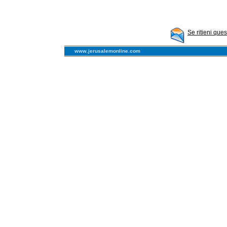
Se ritieni que
www.jerusalemonline.com