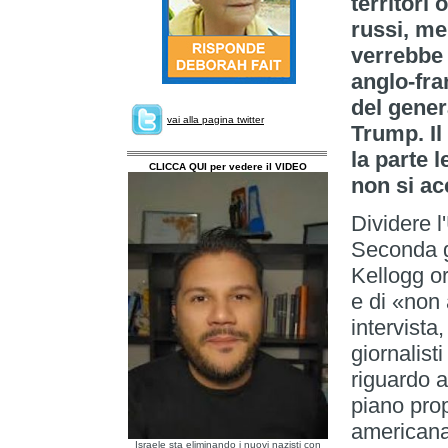
territori 
russi, me
verrebbe 
anglo-fra
del gener
vai alla pagina twitter
Trump. Il
la parte 
CLICCA QUI per vedere il VIDEO
non si ac
Dividere 
Seconda g
Kellogg or
e di «non 
intervista
giornalist
riguardo a
piano prop
americana
Israele sta eliminando i nuovi nazisti con