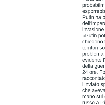
probabilm
esporrebbe
Putin ha p
dell'imper
invasione
«Putin pot
chiedono tu
territori s
problema 
evidente l
della guer
24 ore. Fo
raccontato
l'inviato 
che aveva 
mano sul c
russo a P