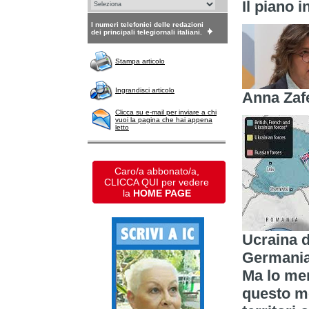
Il piano 
I numeri telefonici delle redazioni
dei principali telegiornali italiani.
Stampa articolo
Ingrandisci articolo
Anna Zaf
Clicca su e-mail per inviare a chi
vuoi la pagina che hai appena
letto
Caro/a abbonato/a,
CLICCA QUI per vedere
la
HOME PAGE
Ucraina d
Germania
Ma lo mer
questo m