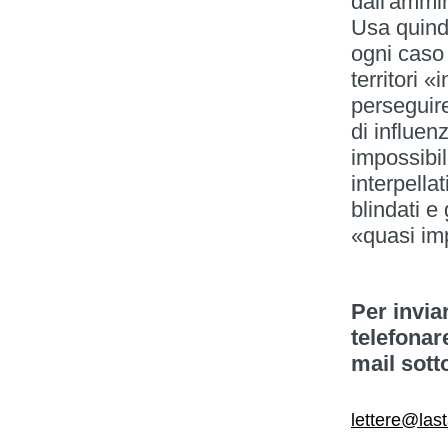
dall'ammin
Usa quind
ogni caso 
territori «
perseguire
di influen
impossibil
interpella
blindati e
«quasi im
Per invia
telefonar
mail sott
lettere@las