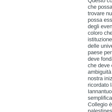
Questo con
che possa
trovare nu
possa ess
degli even
coloro ch
istituzion
delle univ
paese perc
deve fond
che deve 
ambiguità 
nostra ini
ricordato
Iannantuon
semplifica
Collegio è
palestines