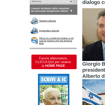
dialogo c
I numeri telefonici delle redazioni
dei principali telegiornali italiani.
Stampa articolo
Ingrandisci articolo
Clicca su e-mail per inviare a chi
vuoi la pagina che hai appena
letto
Caro/a abbonato/a,
CLICCA QUI per vedere
Giorgio B
la
HOME PAGE
president
Alberto d