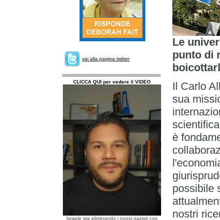
Le univer
punto di 
vai alla pagina twitter
boicottar
CLICCA QUI per vedere il VIDEO
Il Carlo A
sua missio
internazio
scientific
è fondamen
collaboraz
l'economia
giurispru
possibile 
attualment
nostri ric
Israele sta eliminando i nuovi nazisti con