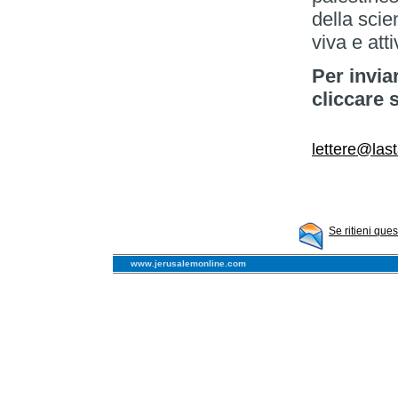
della sci
viva e atti
Per invia
cliccare 
lettere@las
Se ritieni que
www.jerusalemonline.com