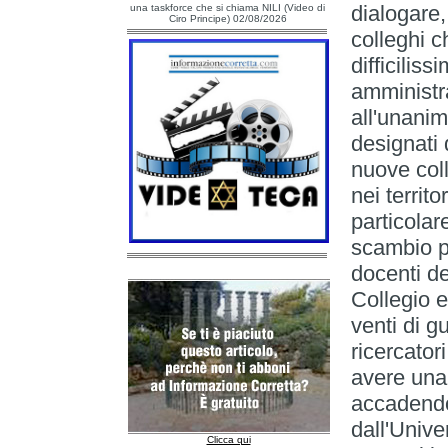
dialogare,
una taskforce che si chiama NILI (Video di
Ciro Principe) 02/08/2026
colleghi 
difficiliss
amministr
all'unanim
designati 
nuove coll
nei territo
particola
scambio pe
docenti de
Collegio e
venti di g
ricercator
avere una
accadendo.
dall'Unive
Clicca qui