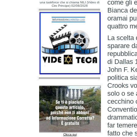
come gli e
una taskforce che si chiama NILI (Video di
Ciro Principe) 02/08/2026
Bianca de
oramai pu
quattro me
La scelta
sparare da
repubblic
di Dallas 
John F. K
politica 
Crooks vo
solo o se 
cecchino c
Conventio
drammatic
far temere
fatto che 
Clicca qui