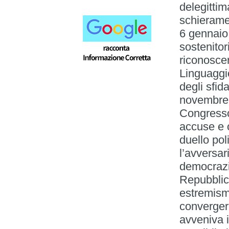
delegittim
schieramen
6 gennaio
sostenito
riconoscer
Linguaggi
degli sfid
novembre 
Congresso
accuse e o
duello pol
l’avversar
democrazi
Repubblic
estremism
convergere
avveniva i