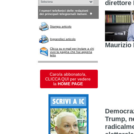
direttore
I numeri telefonici delle redazioni
dei principali telegiornali italiani.
Stampa articolo
Ingrandisci articolo
Maurizio 
Clicca su e-mail per inviare a chi
vuoi la pagina che hai appena
letto
Caro/a abbonato/a,
CLICCA QUI per vedere
la
HOME PAGE
Democrazia
Trump, ne
radicalme