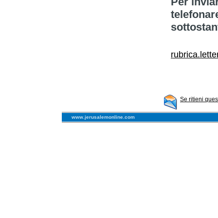
Per invia
telefonar
sottostan
rubrica.lett
Se ritieni que
www.jerusalemonline.com