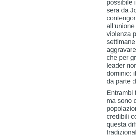
possibile 
sera da J
contengono
all’union
violenza p
settimane 
aggravare 
che per gr
leader non 
dominio: i
da parte d
Entrambi f
ma sono or
popolazion
credibili 
questa dif
tradiziona