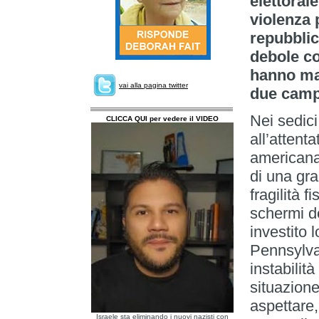
elettoral
violenza 
repubblic
debole c
hanno mai
vai alla pagina twitter
due campi
Nei sedici 
CLICCA QUI per vedere il VIDEO
all’attent
americana 
di una gr
fragilità 
schermi de
investito 
Pennsylva
instabilit
situazione
aspettare,
Israele sta eliminando i nuovi nazisti con