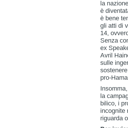
la nazione
è diventat
è bene ten
gli atti d
14, ovvero
Senza cont
ex Speake
Avril Hain
sulle inger
sostenere 
pro-Hama
Insomma, s
la campagn
bilico, i 
incognite
riguarda o