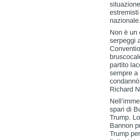
situazione
estremisti
nazionale
Non è un c
serpeggi a
Conventio
bruscocal
partito la
sempre a 
condannò a
Richard N
Nell’immed
spari di B
Trump. Lo
Bannon pr
Trump per