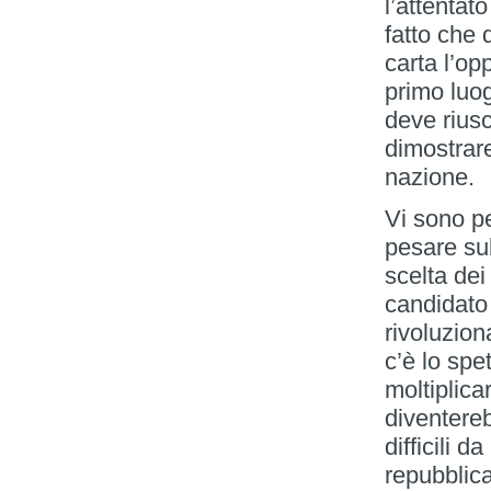
l’attentat
fatto che
carta l’op
primo luo
deve riusc
dimostrare
nazione.
Vi sono pe
pesare sul
scelta de
candidato
rivoluzion
c’è lo spe
moltiplica
diventere
difficili 
repubblica