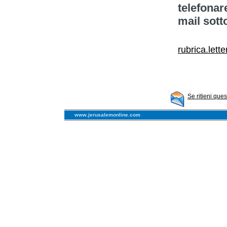
telefonar
mail sott
rubrica.lett
Se ritieni que
www.jerusalemonline.com