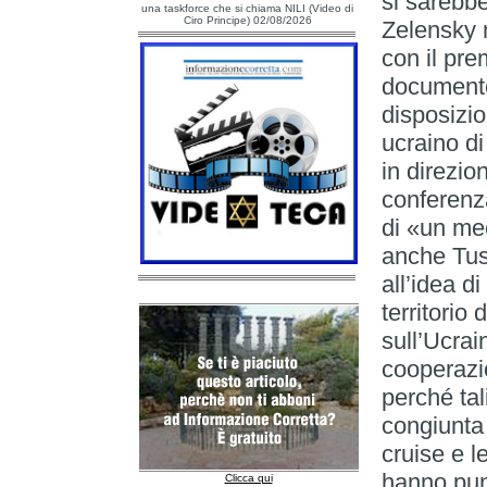
si sarebbe 
una taskforce che si chiama NILI (Video di
Ciro Principe) 02/08/2026
Zelensky n
con il pre
documento
disposizio
ucraino di
in direzio
conferenza
di «un me
anche Tus
all’idea di
territorio
sull’Ucra
cooperazio
perché tal
congiunta 
cruise e 
hanno punt
Clicca qui