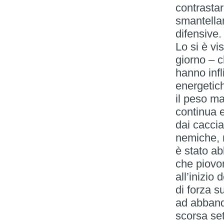
contrastar
smantella
difensive.
Lo si è vis
giorno – c
hanno infli
energetich
il peso ma
continua 
dai caccia
nemiche, 
è stato a
che piovon
all’inizio
di forza s
ad abband
scorsa set