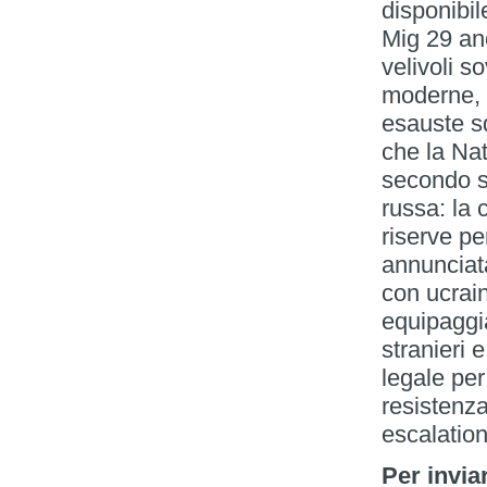
disponibil
Mig 29 anc
velivoli s
moderne, c
esauste sq
che la Nat
secondo se
russa: la 
riserve per
annunciata
con ucrain
equipaggia
stranieri 
legale per
resistenza
escalation
Per invia