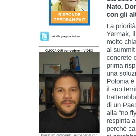
Nato, Do
con gli al
La priorit
Yermak, il
vai alla pagina twitter
molto chia
al summit
CLICCA QUI per vedere il VIDEO
concrete 
prima ris
una soluzi
Polonia è p
il suo terr
tratterebb
di un Pae
alla “no f
respinta 
perché car
Israele sta eliminando i nuovi nazisti con