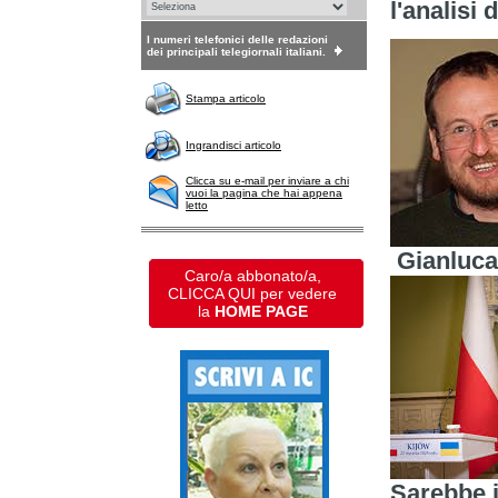
l'analisi 
I numeri telefonici delle redazioni
dei principali telegiornali italiani.
Stampa articolo
Ingrandisci articolo
Clicca su e-mail per inviare a chi
vuoi la pagina che hai appena
letto
Gianluca
Caro/a abbonato/a,
CLICCA QUI per vedere
la
HOME PAGE
Sarebbe i