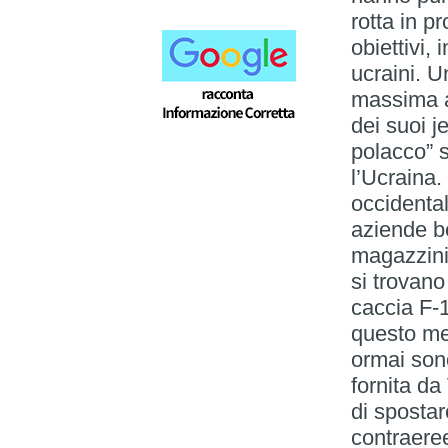
rotta in pr
obiettivi,
ucraini. U
massima al
dei suoi j
polacco” s
l’Ucraina.
occidenta
aziende b
magazzini 
si trovano 
caccia F-1
questo mes
ormai son
fornita da
di spostar
contraere