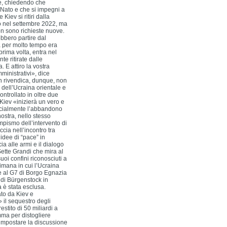
pe, chiedendo che
 Nato e che si impegni a
iev si ritiri dalla
so nel settembre 2022, ma
Non sono richieste nuove.
bbero partire dal
a per molto tempo era
prima volta, entra nel
e ritirate dalle
E attiro la vostra
mministrativi», dice
tin rivendica, dunque, non
 dell’Ucraina orientale e
trollato in oltre due
Kiev «inizierà un vero e
fficialmente l’abbandono
ostra, nello stesso
empismo dell’intervento di
ccia nell’incontro tra
idee di “pace” in
ia alle armi e il dialogo
Sette Grandi che mira al
 suoi confini riconosciuti a
timana in cui l’Ucraina
 e al G7 di Borgo Egnazia
 di Bürgenstock in
 è stata esclusa.
ato da Kiev e
il sequestro degli
estito di 50 miliardi a
mma per distogliere
 e impostare la discussione