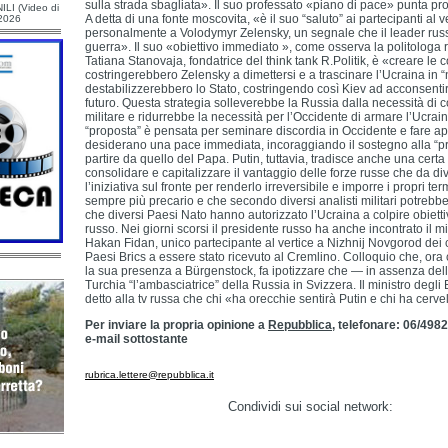
sulla strada sbagliata». Il suo professato «piano di pace» punta propr
ILI (Video di
A detta di una fonte moscovita, «è il suo “saluto” ai partecipanti al v
/2026
personalmente a Volodymyr Zelensky, un segnale che il leader russ
guerra». Il suo «obiettivo immediato », come osserva la politologa
Tatiana Stanovaja, fondatrice del think tank R.Politik, è «creare le 
costringerebbero Zelensky a dimettersi e a trascinare l’Ucraina in “
destabilizzerebbero lo Stato, costringendo così Kiev ad acconsentire
futuro. Questa strategia solleverebbe la Russia dalla necessità di c
militare e ridurrebbe la necessità per l’Occidente di armare l’Ucrain
“proposta” è pensata per seminare discordia in Occidente e fare ap
desiderano una pace immediata, incoraggiando il sostegno alla “pr
partire da quello del Papa. Putin, tuttavia, tradisce anche una cert
consolidare e capitalizzare il vantaggio delle forze russe che da d
l’iniziativa sul fronte per renderlo irreversibile e imporre i propri te
sempre più precario e che secondo diversi analisti militari potreb
che diversi Paesi Nato hanno autorizzato l’Ucraina a colpire obiettivi 
russo. Nei giorni scorsi il presidente russo ha anche incontrato il mi
Hakan Fidan, unico partecipante al vertice a Nizhnij Novgorod dei 
Paesi Brics a essere stato ricevuto al Cremlino. Colloquio che, or
la sua presenza a Bürgenstock, fa ipotizzare che — in assenza del
Turchia “l’ambasciatrice” della Russia in Svizzera. Il ministro degli
detto alla tv russa che chi «ha orecchie sentirà Putin e chi ha cervel
Per inviare la propria opinione a
Repubblica
, telefonare: 06/4982
e-mail sottostante
rubrica.lettere@repubblica.it
Condividi sui social network: