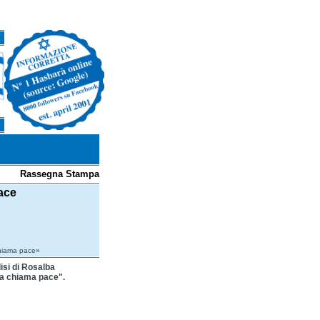
Rassegna Stampa
pace
chiama pace»
lisi di Rosalba
 la chiama pace".