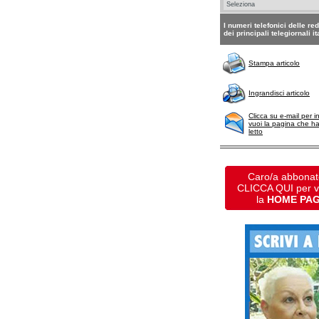
I numeri telefonici delle re
dei principali telegiornali it
Stampa articolo
Ingrandisci articolo
Clicca su e-mail per i
vuoi la pagina che h
letto
Caro/a abbonat
CLICCA QUI per 
la
HOME PA