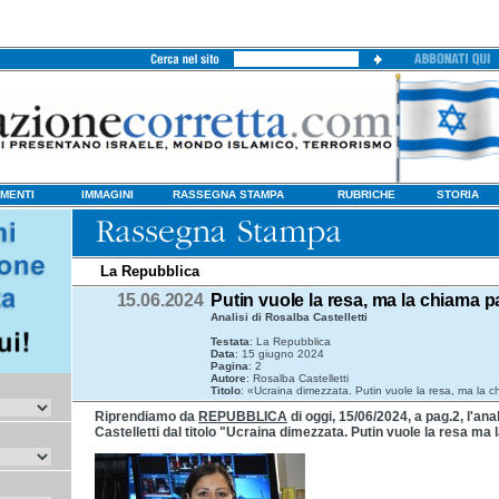
MENTI
IMMAGINI
RASSEGNA STAMPA
RUBRICHE
STORIA
La Repubblica
15.06.2024
Putin vuole la resa, ma la chiama 
Analisi di Rosalba Castelletti
Testata
: La Repubblica
Data
: 15 giugno 2024
Pagina
: 2
Autore
: Rosalba Castelletti
Titolo
: «Ucraina dimezzata. Putin vuole la resa, ma la 
Riprendiamo da
REPUBBLICA
di oggi, 15/06/2024, a pag.2, l'ana
Castelletti dal titolo "Ucraina dimezzata. Putin vuole la resa ma