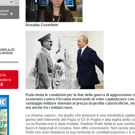
dazioni
aliani.
Rosalba Castelletti
nviare a chi
ai appena
o/a,
vedere
GE
Putin detta le condizioni per la fine della guerra di aggressione 
scatenato contro l'Ucraina mostrando di voler capitalizzare con 
vantaggio militare ottenuto al prezzo di perdite catastrofiche, non s
ma anche fra i soldati russi.
La chiama «pace», ma quello che propone è una irrealistica capitol
giorno dell’intervento del Papa al G7 in Puglia e alla vigilia della 
cui la Russia non è stata invitata, Vladimir Putin detta le sue condiz
fuoco e negoziati in Ucraina. Non offre concessioni. Non lascia s
Putin non solo ribadisce la sua richiesta di «smilitarizzazione » e 