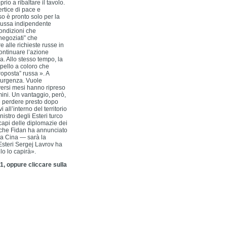
io a ribaltare il tavolo.
ertice di pace e
o è pronto solo per la
 russa indipendente
condizioni che
negoziati” che
 alle richieste russe in
ontinuare l’azione
a. Allo stesso tempo, la
pello a coloro che
oposta” russa ». A
a urgenza. Vuole
iversi mesi hanno ripreso
rmini. Un vantaggio, però,
be perdere presto dopo
all’interno del territorio
nistro degli Esteri turco
capi delle diplomazie dei
a che Fidan ha annunciato
la Cina — sarà la
 Esteri Sergej Lavrov ha
lo lo capirà».
1, oppure cliccare sulla