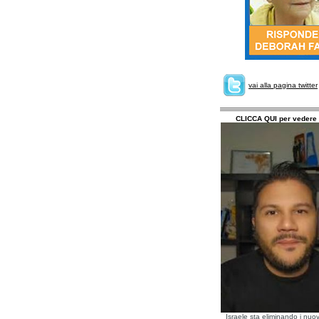
vai alla pagina twitter
CLICCA QUI per vedere 
Israele sta eliminando i nuov