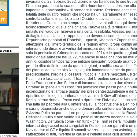
invariata dal 22 febbraio 2022, giorno in cui ha mosso le sue trup
l’Ucraina garantisca la sua neutralità rinunciando all’adesione alla
impedire ai «nazionalisti» di prendere il potere. Pretende anche che K
totalità delle quattro regioni che Mosca ha unilateralmente annes
controlla soltanto in parte, e che l’Occidente revochi le sanzioni. 
Il leader del Cremlino ha sempre detto che eventuali colloqui dovre
riconoscimento di quelle che chiama «nuove realtà territoriali », m
rimasto nel vago per riservarsi una certa flessibilità. Adesso, per la 
dettaglio e rilancia. «Le truppe ucraine devono essere completament
Repubbliche popolari di Donetsk, Lugansk, Kherson e Zaporizhzhia. 
attenzione: dall’intero territorio delle regioni entro i propri confini a
intervenendo dinanzi ai vertici del ministero degli Esteri russo. Pu
il VIDEO
solo la penisola di Crimea incorporata nel 2014 e le quattro regioni
meridionale annesse nel 2022, ma anche le aree che non ha mai con
anni di cosiddetta “Operazione militare speciale”. Soltanto quando 
proprio ritiro delle truppe da queste regioni, e notificherà anche u
dei piani di adesione alla Nato, seguirà immediatamente da parte n
precisoistante, l’ordine di cessare ilfuoco e iniziare negoziati». Il t
Putin non è lasciato al caso. Il leader del Cremlino cerca di fare bre
Papa Francesco e Joe Biden e di incunearsi tra le loro due diverse 
Ucraina: la “pace a tutti i costi” del pontefice che passa per la rinunc
incondizionato e la “pace giusta” del presidentestatunitense e dei 
ripristino dell’integrità territoriale e sovranità di Kiev all’interno dei
livello internazionale. Prova così a riprendere l’iniziativa in una set
l’ha fatta da padrone alla Conferenza sulla ricostruzione a Berlino
e sarà protagonista anche oggi e domani alla conferenza “di pace”
Svizzera.Putin ha parole dure per gli appuntamenti da cui la Russia
Definisce «nullo e non valido » il patto di sicurezza decennale sigl
Washington. Denuncia come «un furto» che «non resterà impunito» 
interessi degli asset russi congelati in Occidente per garantire un pr
Kiev deciso al G7 e liquida il summit svizzero come uno «stratage
l’attenzione di tutti, invertire la causa e l’effetto della crisi ucraina
i nazisti con