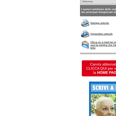
I numeri telefonici delle re
dei principali telegiornali it
Stampa articolo
Ingrandisci articolo
Clicca su e-mail per i
vuoi la pagina che h
letto
Caro/a abbonat
CLICCA QUI per 
la
HOME PA