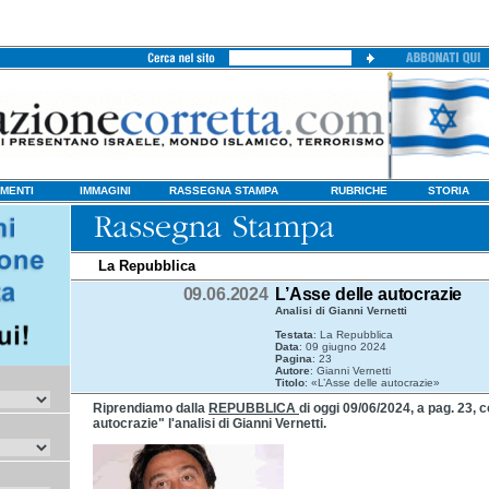
MENTI
IMMAGINI
RASSEGNA STAMPA
RUBRICHE
STORIA
La Repubblica
09.06.2024
L’Asse delle autocrazie
Analisi di Gianni Vernetti
Testata
: La Repubblica
Data
: 09 giugno 2024
Pagina
: 23
Autore
: Gianni Vernetti
Titolo
: «L’Asse delle autocrazie»
Riprendiamo dalla
REPUBBLICA
di oggi 09/06/2024, a pag. 23, co
autocrazie" l'analisi di Gianni Vernetti.