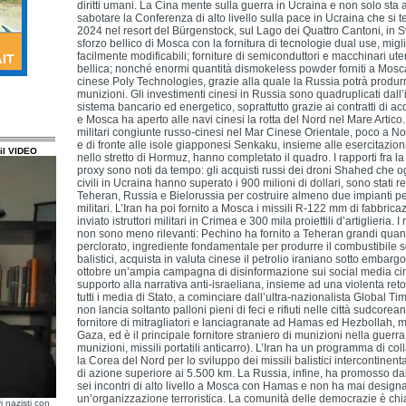
diritti umani. La Cina mente sulla guerra in Ucraina e non solo sta
sabotare la Conferenza di alto livello sulla pace in Ucraina che si t
2024 nel resort del Bürgenstock, sul Lago dei Quattro Cantoni, in S
sforzo bellico di Mosca con la fornitura di tecnologie dual use, migl
facilmente modificabili; forniture di semiconduttori e macchinari ute
bellica; nonché enormi quantità dismokeless powder forniti a Mosca
cinese Poly Technologies, grazie alla quale la Russia potrà produrre
munizioni. Gli investimenti cinesi in Russia sono quadruplicati dall’i
sistema bancario ed energetico, soprattutto grazie ai contratti di acq
e Mosca ha aperto alle navi cinesi la rotta del Nord nel Mare Artico
militari congiunte russo-cinesi nel Mar Cinese Orientale, poco a No
e di fronte alle isole giapponesi Senkaku, insieme alle esercitazion
il VIDEO
nello stretto di Hormuz, hanno completato il quadro. I rapporti fra la 
proxy sono noti da tempo: gli acquisti russi dei droni Shahed che og
civili in Ucraina hanno superato i 900 milioni di dollari, sono stati re
Teheran, Russia e Bielorussia per costruire almeno due impianti per
militari. L’Iran ha poi fornito a Mosca i missili R-122 mm di fabbri
inviato istruttori militari in Crimea e 300 mila proiettili d’artiglieria. I
non sono meno rilevanti: Pechino ha fornito a Teheran grandi quan
perclorato, ingrediente fondamentale per produrre il combustibile so
balistici, acquista in valuta cinese il petrolio iraniano sotto embar
ottobre un’ampia campagna di disinformazione sui social media cine
supporto alla narrativa anti-israeliana, insieme ad una violenta reto
tutti i media di Stato, a cominciare dall’ultra-nazionalista Global T
non lancia soltanto palloni pieni di feci e rifiuti nelle città sudcorea
fornitore di mitragliatori e lanciagranate ad Hamas ed Hezbollah, mo
Gaza, ed è il principale fornitore straniero di munizioni nella guerra
munizioni, missili portatili anticarro). L’Iran ha un programma di co
la Corea del Nord per lo sviluppo dei missili balistici intercontinent
di azione superiore ai 5.500 km. La Russia, infine, ha promosso da
sei incontri di alto livello a Mosca con Hamas e non ha mai desi
un’organizzazione terroristica. La comunità delle democrazie è chi
i nazisti con