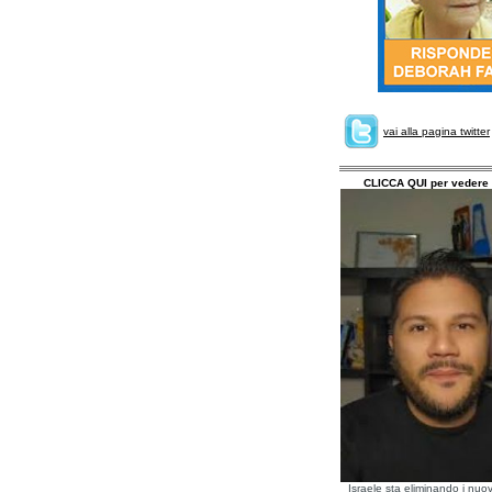
vai alla pagina twitter
CLICCA QUI per vedere 
Israele sta eliminando i nuov