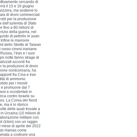
 attivamente cercando di
errà il 15 e 16 giugno
vizzera, ma sostiene lo
iaia di droni commerciali
nsili per la produzione
 dall’azienda di Stato
 fino a 80 milioni di
nizio della guerra, nel
uisto di petrolio in yuan
. Infine le manovre
rd dello Stretto di Taiwan
i russo-cinesi-iraniane
Russia, l’Iran e i suoi
ni notte fanno strage di
alizzati accordi fra
 la produzioni di droni
cazione nordcoreana, ha
 rapporti fra Cina e Iran
tità di ammonio
lido per i missili
go e promuove dal 7
si e occidentali in
rica contro Israele su
imes. La Corea del Nord
ne, ma è lo storico
lte delle quali trovate a
 in Ucraina (10 milioni di
llaborazione militare con
ali (Icbm) con un raggio
l mese di aprile del 2022
gnato Hamas come
amata a costruire una