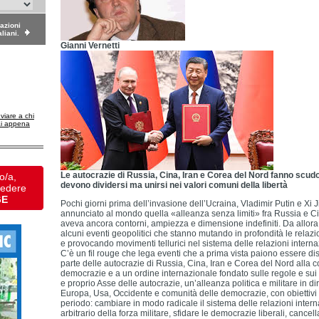
dazioni
aliani.
Gianni Vernetti
nviare a chi
ai appena
Le autocrazie di Russia, Cina, Iran e Corea del Nord fanno scud
o/a,
devono dividersi ma unirsi nei valori comuni della libertà
vedere
GE
Pochi giorni prima dell’invasione dell’Ucraina, Vladimir Putin e Xi
annunciato al mondo quella «alleanza senza limiti» fra Russia e 
aveva ancora contorni, ampiezza e dimensione indefiniti. Da allora, 
alcuni eventi geopolitici che stanno mutando in profondità le relazi
e provocando movimenti tellurici nel sistema delle relazioni interna
C’è un fil rouge che lega eventi che a prima vista paiono essere dista
parte delle autocrazie di Russia, Cina, Iran e Corea del Nord alla 
democrazie e a un ordine internazionale fondato sulle regole e sui dir
e proprio Asse delle autocrazie, un’alleanza politica e militare in d
Europa, Usa, Occidente e comunità delle democrazie, con obiettivi
periodo: cambiare in modo radicale il sistema delle relazioni inter
arbitrario della forza militare, sfidare le democrazie liberali, cancell