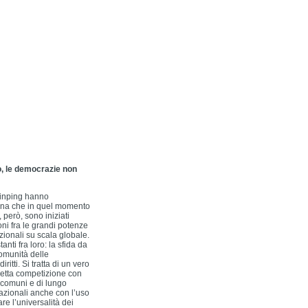
o, le democrazie non
 Jinping hanno
Cina che in quel momento
però, sono iniziati
oni fra le grandi potenze
zionali su scala globale.
nti fra loro: la sfida da
comunità delle
itti. Si tratta di un vero
iretta competizione con
 comuni e di lungo
nazionali anche con l’uso
are l’universalità dei